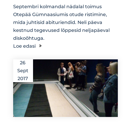
Septembri kolmandal nädalal toimus
Otepää Gümnaasiumis otude ristimine,
mida juhtisid abituriendid. Neli päeva
kestnud tegevused lõppesid neljapäeval
diskoõhtuga.
Loe edasi
26
Sept
2017