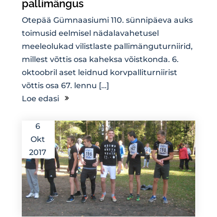
pallimängus
Otepää Gümnaasiumi 110. sünnipäeva auks
toimusid eelmisel nädalavahetusel
meeleolukad vilistlaste pallimänguturniirid,
millest võttis osa kaheksa võistkonda. 6.
oktoobril aset leidnud korvpalliturniirist
võttis osa 67. lennu […]
Loe edasi
6
Okt
2017