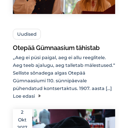
Uudised
Otepää Gümnaasium tähistab
„Aeg ei püsi paigal, aeg ei allu reeglitele.
Aeg teeb ajalugu, aeg talletab mälestused.“
Selliste sõnadega algas Otepää
Gümnaasiumi 110. sünnipäevale
pühendatud kontsertaktus. 1907. aasta […]
Loe edasi
2
Okt
2017