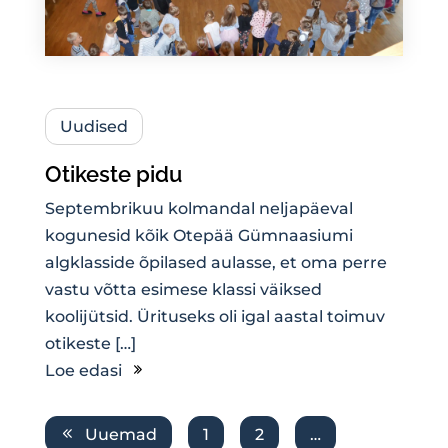
Uudised
Otikeste pidu
Septembrikuu kolmandal neljapäeval
kogunesid kõik Otepää Gümnaasiumi
algklasside õpilased aulasse, et oma perre
vastu võtta esimese klassi väiksed
koolijütsid. Ürituseks oli igal aastal toimuv
otikeste […]
Loe edasi
Uuemad
1
2
…