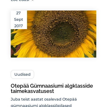
27
Sept
2017
Uudised
Otepää Gümnaasiumi algklasside
taimekasvatusest
Juba teist aastat osalevad Otepää
gümnaasiumi algklassiõpilased