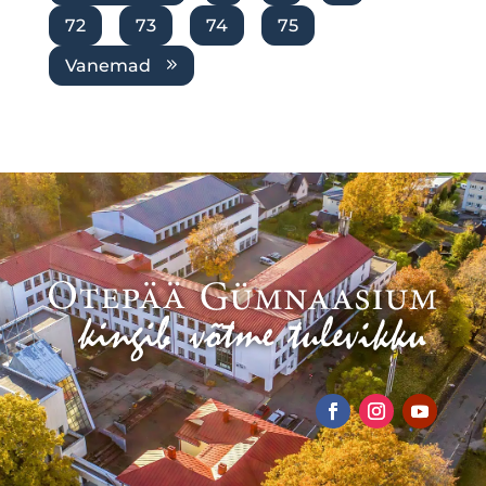
72
73
74
75
Vanemad