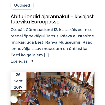
Uudised
Abituriendid ajarännakul – kiviajast
tuleviku Euroopasse
Otepää Gümnaasiumi 12. klass käis eelmisel
reedel õppekäigul Tartus. Päeva alustasime
ringkäiguga Eesti Rahva Muuseumis. Raadi
lennuväljal asuv muuseum on ühtlasi ka
Eesti kõige laiem […]
Loe edasi
26
Sept
2017