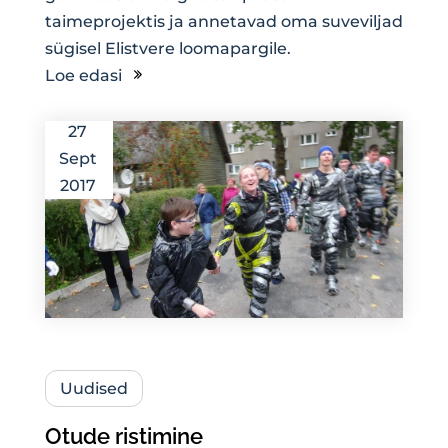
taimeprojektis ja annetavad oma suveviljad
sügisel Elistvere loomapargile.
Loe edasi
27
Sept
2017
Uudised
Otude ristimine