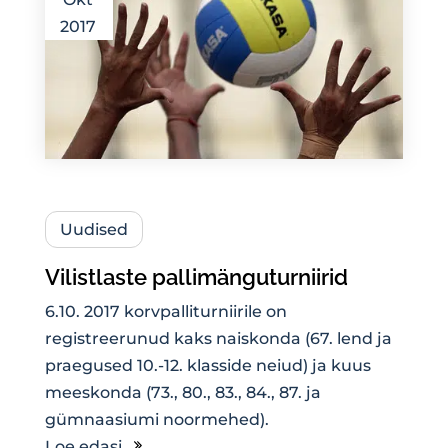
2017
Uudised
Vilistlaste pallimänguturniirid
6.10. 2017 korvpalliturniirile on
registreerunud kaks naiskonda (67. lend ja
praegused 10.-12. klasside neiud) ja kuus
meeskonda (73., 80., 83., 84., 87. ja
gümnaasiumi noormehed).
Loe edasi