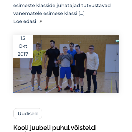
esimeste klasside juhatajad tutvustavad
vanematele esimese klassi […]
Loe edasi
15
Okt
2017
Uudised
Kooli juubeli puhul võisteldi