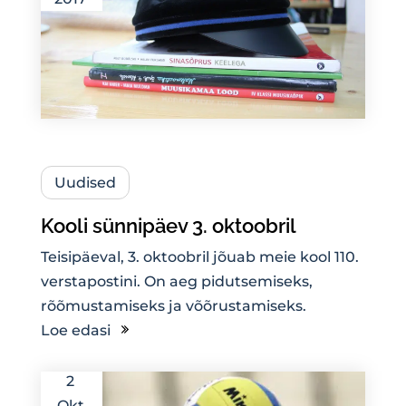
Uudised
Kooli sünnipäev 3. oktoobril
Teisipäeval, 3. oktoobril jõuab meie kool 110.
verstapostini. On aeg pidutsemiseks,
rõõmustamiseks ja võõrustamiseks.
Loe edasi
2
Okt