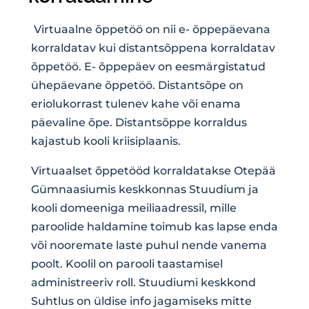
Virtuaalne õppetöö on nii e- õppepäevana
korraldatav kui distantsõppena korraldatav
õppetöö. E- õppepäev on eesmärgistatud
ühepäevane õppetöö. Distantsõpe on
eriolukorrast tulenev kahe või enama
päevaline õpe. Distantsõppe korraldus
kajastub kooli kriisiplaanis.
Virtuaalset õppetööd korraldatakse Otepää
Gümnaasiumis keskkonnas Stuudium ja
kooli domeeniga meiliaadressil, mille
paroolide haldamine toimub kas lapse enda
või nooremate laste puhul nende vanema
poolt. Koolil on parooli taastamisel
administreeriv roll. Stuudiumi keskkond
Suhtlus on üldise info jagamiseks mitte