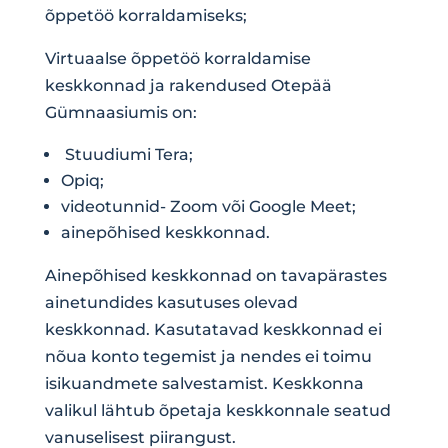
õppetöö korraldamiseks;
Virtuaalse õppetöö korraldamise
keskkonnad ja rakendused Otepää
Gümnaasiumis on:
Stuudiumi Tera;
Opiq;
videotunnid- Zoom või Google Meet;
ainepõhised keskkonnad.
Ainepõhised keskkonnad on tavapärastes
ainetundides kasutuses olevad
keskkonnad. Kasutatavad keskkonnad ei
nõua konto tegemist ja nendes ei toimu
isikuandmete salvestamist. Keskkonna
valikul lähtub õpetaja keskkonnale seatud
vanuselisest piirangust.