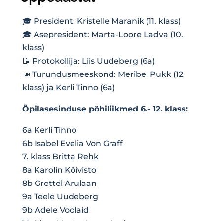
🎓 President: Kristelle Maranik (11. klass)
🎓 Asepresident: Marta-Loore Ladva (10.
klass)
📝 Protokollija: Liis Uudeberg (6a)
📣 Turundusmeeskond: Meribel Pukk (12.
klass) ja Kerli Tinno (6a)
Õpilasesinduse põhiliikmed 6.- 12. klass:
6a Kerli Tinno
6b Isabel Evelia Von Graff
7. klass Britta Rehk
8a Karolin Kõivisto
8b Grettel Arulaan
9a Teele Uudeberg
9b Adele Voolaid