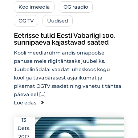
Koolimeedia
OG raadio
OG TV
Uudised
Eetrisse tulid Eesti Vabariigi 100.
sünnipäeva kajastavad saated
Kooli meediarühm andis omapoolse
panuse meie riigi tähtsaks juubeliks.
Juubelinädalal vaadati üheskoos kogu
kooliga tavapärasest asjalikumat ja
pikemat OGTV saadet ning vahetult tähtsa
päeva eel […]
Loe edasi
13
Dets.
2017