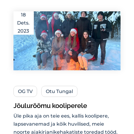
18
Dets.
2023
OG TV
Otu Tungal
Jõulurõõmu kooliperele
Üle pika aja on teie ees, kallis koolipere,
lapsevanemad ja kõik huvilised, meie
noorte ajakirjanikehakatiste toredad tööd.