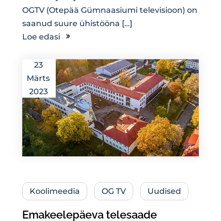
OGTV (Otepää Gümnaasiumi televisioon) on
saanud suure ühistööna […]
Loe edasi
23
Märts
2023
Koolimeedia
OG TV
Uudised
Emakeelepäeva telesaade