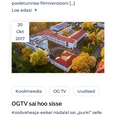
pooletunnise filmiversiooni […]
Loe edasi
20
Okt
2017
Koolimeedia
OG TV
Uudised
OGTV sai hoo sisse
Koolivaheaja-eelsel nädalal sai „purki“ selle