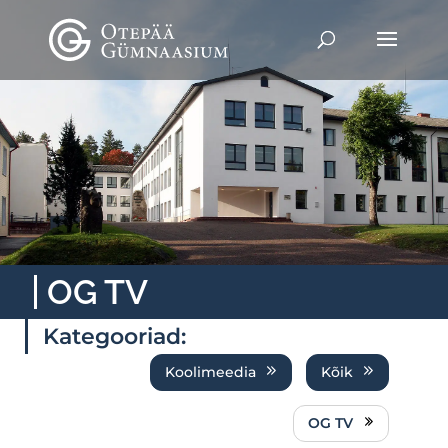
OG TV
Kategooriad:
Koolimeedia
Kõik
OG TV