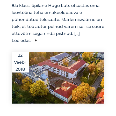
8.b klassi õpilane Hugo Luts otsustas oma
loovtööna teha emakeelepäevale
pühendatud telesaate. Märkimisväärne on
tõik, et töö autor polnud varem sellise suure
ettevõtmisega rinda pistnud. […]
Loe edasi
22
Veebr
2018