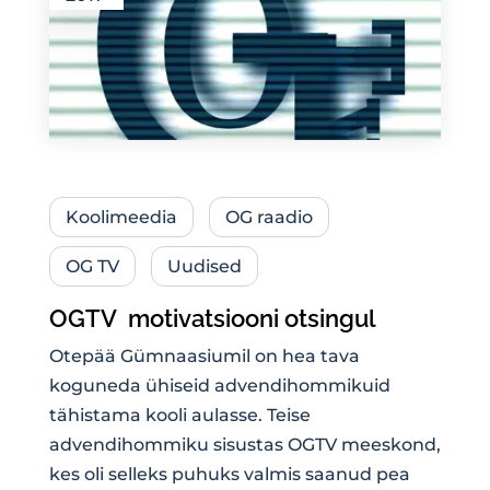
Koolimeedia
OG raadio
OG TV
Uudised
OGTV motivatsiooni otsingul
Otepää Gümnaasiumil on hea tava
koguneda ühiseid advendihommikuid
tähistama kooli aulasse. Teise
advendihommiku sisustas OGTV meeskond,
kes oli selleks puhuks valmis saanud pea