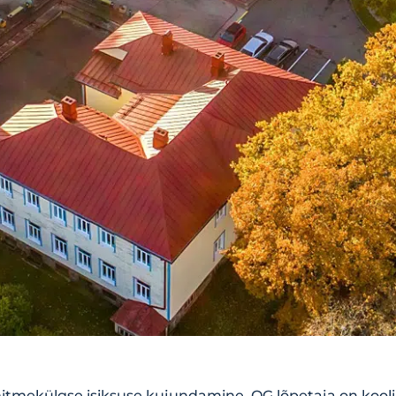
tmekülgse isiksuse kujundamine. OG lõpetaja on kooli