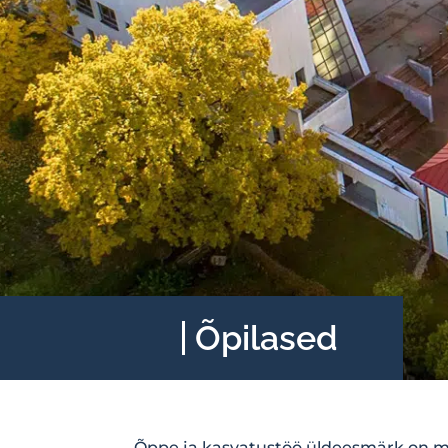
Õpilased
Õppe ja kasvatustöö üldeesmärk on mi