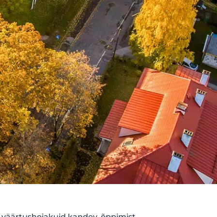
 väärtushoiakuid kandev, õppimist