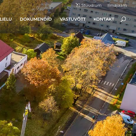
Stuudium
Ilmajaam
LIELU
DOKUMENDID
VASTUVÕTT
KONTAKT