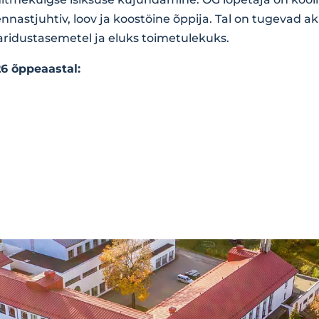
 ennastjuhtiv, loov ja koostöine õppija. Tal on tugevad
aridustasemetel ja eluks toimetulekuks.
6 õppeaastal: