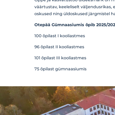
väärtustav, keeleliselt väljendusrikas,
oskused ning üldoskused järgmistel h
Otepää Gümnaasiumis õpib 2025/202
100 õpilast I kooliastmes
96 õpilast II kooliastmes
101 õpilast III kooliastmes
75 õpilast gümnaasiumis