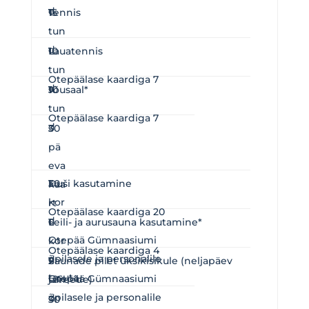
d
15
1
Tennis
tun
d
10
1
Lauatennis
tun
Otepäälase kaardiga 7
d
10
1
Jõusaal*
tun
Otepäälase kaardiga 7
d
3
30
pä
eva
1
30
Duši kasutamine
kaa
kor
rt
Otepäälase kaardiga 20
d
6
1
Leili- ja aurusauna kasutamine*
Otepää Gümnaasiumi
kor
Otepäälase kaardiga 4
õpilasele ja personalile
d
2
1
Saunade pilet üksikisikule (neljapäev
tasuta
Otepää Gümnaasiumi
tun
ja reede)
õpilasele ja personalile
d
30