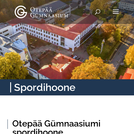
Spordihoone
Otepää Gümnaasiumi
spordihoone