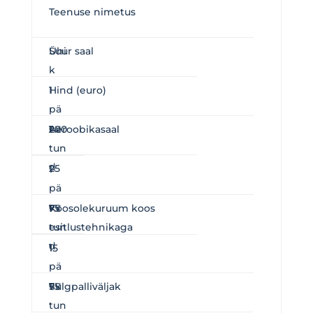
Teenuse nimetus
Ühi
Suur saal
k
Hind (euro)
1
pä
ev
1
200
Aeroobikasaal
tun
d
25
1
pä
ev
1
75
Koosolekuruum koos
tun
esitlustehnikaga
d
1
15
pä
ev
1
75
Sulgpalliväljak
tun