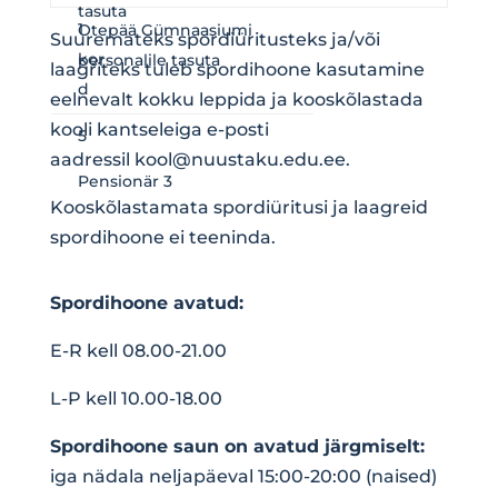
tasuta
1
Otepää Gümnaasiumi
Suuremateks spordiüritusteks ja/või
kor
personalile tasuta
laagriteks tuleb spordihoone kasutamine
d
eelnevalt kokku leppida ja kooskõlastada
kooli kantseleiga e-posti
5
aadressil
kool@nuustaku.edu.ee
.
Pensionär 3
Kooskõlastamata spordiüritusi ja laagreid
spordihoone ei teeninda.
Spordihoone avatud
:
E-R kell 08.00-21.00
L-P kell 10.00-18.00
Spordihoone saun on avatud järgmiselt:
iga nädala neljapäeval 15:00-20:00 (naised)