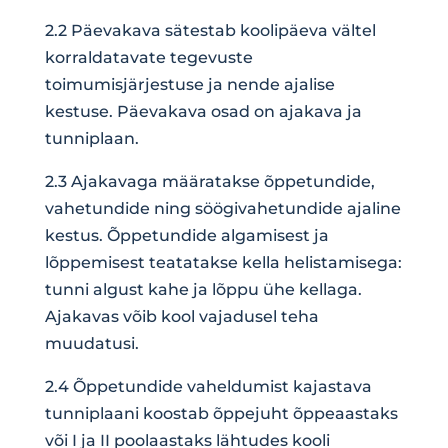
2.2 Päevakava sätestab koolipäeva vältel
korraldatavate tegevuste
toimumisjärjestuse ja nende ajalise
kestuse. Päevakava osad on ajakava ja
tunniplaan.
2.3 Ajakavaga määratakse õppetundide,
vahetundide ning söögivahetundide ajaline
kestus. Õppetundide algamisest ja
lõppemisest teatatakse kella helistamisega:
tunni algust kahe ja lõppu ühe kellaga.
Ajakavas võib kool vajadusel teha
muudatusi.
2.4 Õppetundide vaheldumist kajastava
tunniplaani koostab õppejuht õppeaastaks
või I ja II poolaastaks lähtudes kooli