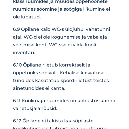
klassiruumides ja muudes õppehoonete
ruumides söömine ja söögiga liikumine ei
ole lubatud.
6.9 Õpilane käib WC-s üldjuhul vahetunni
ajal. WC-d ei ole kogunemise ja vaba aja
veetmise koht. WC-sse ei viida kooli
inventari.
6.10 Õpilane riietub korrektselt ja
õppetööks sobivalt. Kehalise kasvatuse
tundides kasutatud spordiriietust teistes
ainetundides ei kanta.
6.11 Koolimaja ruumides on kohustus kanda
vahetusjalanõusid.
6.12 Õpilane ei takista kaasõpilaste
koolikohustuse täitmist ega ohusta oma