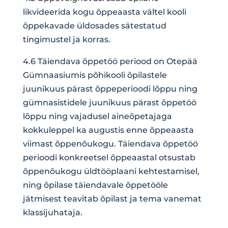
likvideerida kogu õppeaasta vältel kooli
õppekavade üldosades sätestatud
tingimustel ja korras.
4.6 Täiendava õppetöö periood on Otepää
Gümnaasiumis põhikooli õpilastele
juunikuus pärast õppeperioodi lõppu ning
gümnasistidele juunikuus pärast õppetöö
lõppu ning vajadusel aineõpetajaga
kokkuleppel ka augustis enne õppeaasta
viimast õppenõukogu. Täiendava õppetöö
perioodi konkreetsel õppeaastal otsustab
õppenõukogu üldtööplaani kehtestamisel,
ning õpilase täiendavale õppetööle
jätmisest teavitab õpilast ja tema vanemat
klassijuhataja.