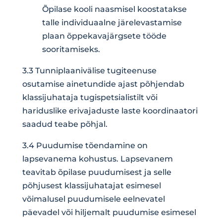
Õpilase kooli naasmisel koostatakse
talle individuaalne järelevastamise
plaan õppekavajärgsete tööde
sooritamiseks.
3.3 Tunniplaanivälise tugiteenuse
osutamise ainetundide ajast põhjendab
klassijuhataja tugispetsialistilt või
hariduslike erivajaduste laste koordinaatori
saadud teabe põhjal.
3.4 Puudumise tõendamine on
lapsevanema kohustus. Lapsevanem
teavitab õpilase puudumisest ja selle
põhjusest klassijuhatajat esimesel
võimalusel puudumisele eelnevatel
päevadel või hiljemalt puudumise esimesel