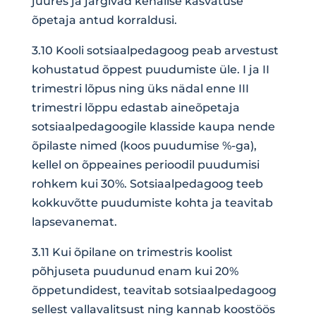
juures ja järgivad kehalise kasvatuse
õpetaja antud korraldusi.
3.10 Kooli sotsiaalpedagoog peab arvestust
kohustatud õppest puudumiste üle. I ja II
trimestri lõpus ning üks nädal enne III
trimestri lõppu edastab aineõpetaja
sotsiaalpedagoogile klasside kaupa nende
õpilaste nimed (koos puudumise %-ga),
kellel on õppeaines perioodil puudumisi
rohkem kui 30%. Sotsiaalpedagoog teeb
kokkuvõtte puudumiste kohta ja teavitab
lapsevanemat.
3.11 Kui õpilane on trimestris koolist
põhjuseta puudunud enam kui 20%
õppetundidest, teavitab sotsiaalpedagoog
sellest vallavalitsust ning kannab koostöös