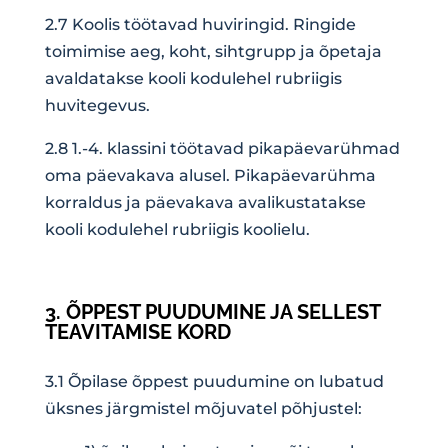
2.7 Koolis töötavad huviringid. Ringide
toimimise aeg, koht, sihtgrupp ja õpetaja
avaldatakse kooli kodulehel rubriigis
huvitegevus.
2.8 1.-4. klassini töötavad pikapäevarühmad
oma päevakava alusel. Pikapäevarühma
korraldus ja päevakava avalikustatakse
kooli kodulehel rubriigis koolielu.
3. ÕPPEST PUUDUMINE JA SELLEST
TEAVITAMISE KORD
3.1 Õpilase õppest puudumine on lubatud
üksnes järgmistel mõjuvatel põhjustel: