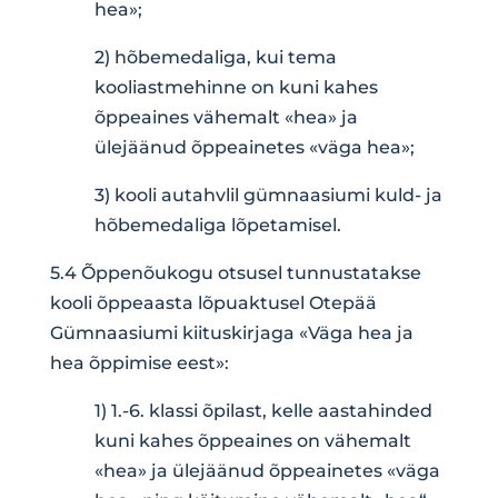
hea»;
2) hõbemedaliga, kui tema
kooliastmehinne on kuni kahes
õppeaines vähemalt «hea» ja
ülejäänud õppeainetes «väga hea»;
3) kooli autahvlil gümnaasiumi kuld- ja
hõbemedaliga lõpetamisel.
5.4 Õppenõukogu otsusel tunnustatakse
kooli õppeaasta lõpuaktusel Otepää
Gümnaasiumi kiituskirjaga «Väga hea ja
hea õppimise eest»:
1) 1.-6. klassi õpilast, kelle aastahinded
kuni kahes õppeaines on vähemalt
«hea» ja ülejäänud õppeainetes «väga