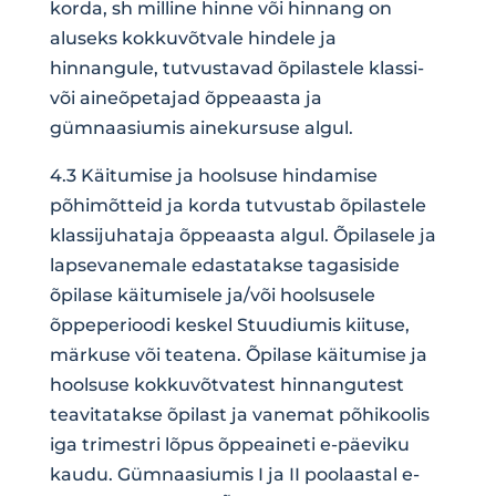
korda, sh milline hinne või hinnang on
aluseks kokkuvõtvale hindele ja
hinnangule, tutvustavad õpilastele klassi-
või aineõpetajad õppeaasta ja
gümnaasiumis ainekursuse algul.
4.3 Käitumise ja hoolsuse hindamise
põhimõtteid ja korda tutvustab õpilastele
klassijuhataja õppeaasta algul. Õpilasele ja
lapsevanemale edastatakse tagasiside
õpilase käitumisele ja/või hoolsusele
õppeperioodi keskel Stuudiumis kiituse,
märkuse või teatena. Õpilase käitumise ja
hoolsuse kokkuvõtvatest hinnangutest
teavitatakse õpilast ja vanemat põhikoolis
iga trimestri lõpus õppeaineti e-päeviku
kaudu. Gümnaasiumis I ja II poolaastal e-