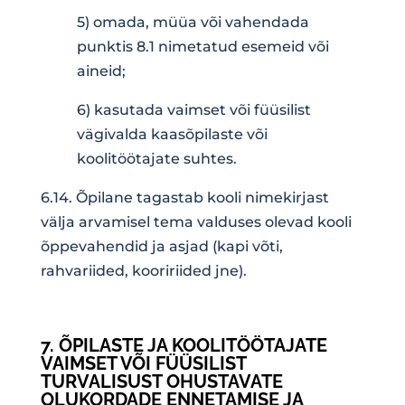
5) omada, müüa või vahendada
punktis 8.1 nimetatud esemeid või
aineid;
6) kasutada vaimset või füüsilist
vägivalda kaasõpilaste või
koolitöötajate suhtes.
6.14. Õpilane tagastab kooli nimekirjast
välja arvamisel tema valduses olevad kooli
õppevahendid ja asjad (kapi võti,
rahvariided, kooririided jne).
7. ÕPILASTE JA KOOLITÖÖTAJATE
VAIMSET VÕI FÜÜSILIST
TURVALISUST OHUSTAVATE
OLUKORDADE ENNETAMISE JA