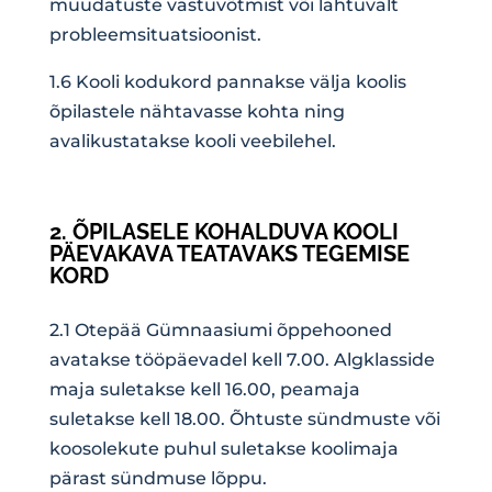
muudatuste vastuvõtmist või lähtuvalt
probleemsituatsioonist.
1.6 Kooli kodukord pannakse välja koolis
õpilastele nähtavasse kohta ning
avalikustatakse kooli veebilehel.
2. ÕPILASELE KOHALDUVA KOOLI
PÄEVAKAVA TEATAVAKS TEGEMISE
KORD
2.1 Otepää Gümnaasiumi õppehooned
avatakse tööpäevadel kell 7.00. Algklasside
maja suletakse kell 16.00, peamaja
suletakse kell 18.00. Õhtuste sündmuste või
koosolekute puhul suletakse koolimaja
pärast sündmuse lõppu.