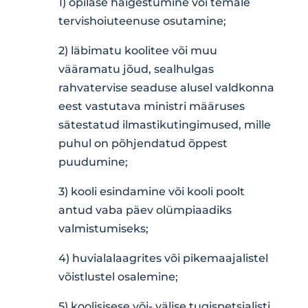
1) õpilase haigestumine või temale
tervishoiuteenuse osutamine;
2) läbimatu koolitee või muu
vääramatu jõud, sealhulgas
rahvatervise seaduse alusel valdkonna
eest vastutava ministri määruses
sätestatud ilmastikutingimused, mille
puhul on põhjendatud õppest
puudumine;
3) kooli esindamine või kooli poolt
antud vaba päev olümpiaadiks
valmistumiseks;
4) huvialalaagrites või pikemaajalistel
võistlustel osalemine;
5) koolisisese või- välise tugispetsialisti