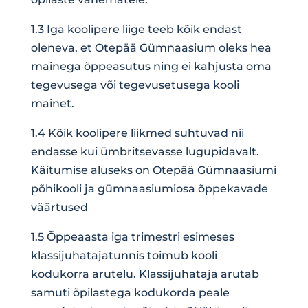
1.3 Iga koolipere liige teeb kõik endast
oleneva, et Otepää Gümnaasium oleks hea
mainega õppeasutus ning ei kahjusta oma
tegevusega või tegevusetusega kooli
mainet.
1.4 Kõik koolipere liikmed suhtuvad nii
endasse kui ümbritsevasse lugupidavalt.
Käitumise aluseks on Otepää Gümnaasiumi
põhikooli
ja
gümnaasiumiosa
õppekavade
väärtused
1.5 Õppeaasta iga trimestri esimeses
klassijuhatajatunnis toimub kooli
kodukorra arutelu. Klassijuhataja arutab
samuti õpilastega kodukorda peale