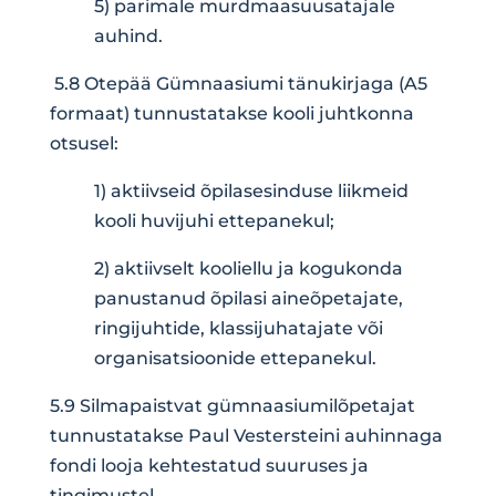
5) parimale murdmaasuusatajale
auhind.
5.8 Otepää Gümnaasiumi tänukirjaga (A5
formaat) tunnustatakse kooli juhtkonna
otsusel:
1) aktiivseid õpilasesinduse liikmeid
kooli huvijuhi ettepanekul;
2) aktiivselt kooliellu ja kogukonda
panustanud õpilasi aineõpetajate,
ringijuhtide, klassijuhatajate või
organisatsioonide ettepanekul.
5.9 Silmapaistvat gümnaasiumilõpetajat
tunnustatakse Paul Vestersteini auhinnaga
fondi looja kehtestatud suuruses ja
tingimustel.