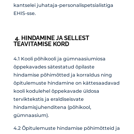
kantselei juhataja-personalispetsialistiga
EHIS-sse.
4. HINDAMINE JA SELLEST
TEAVITAMISE KORD
4.1 Kooli põhikooli ja gümnaasiumiosa
õppekavades sätestatud õpilaste
hindamise põhimõtted ja korraldus ning
õpitulemuste hindamine on kättesaadavad
kooli kodulehel
õppekavade üldosa
terviktekstis
ja eraldiseisvate
hindamisjuhenditena (
põhikool
,
gümnaasium
).
4.2 Õpitulemuste hindamise põhimõtteid ja