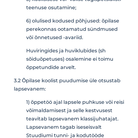
teenuse osutamine;
6) olulised kodused põhjused: õpilase
perekonnas ootamatud sündmused
või õnnetused -avariid.
Huviringides ja huviklubides (sh
sõiduõpetuses) osalemine ei toimu
õppetundide arvelt.
3.2 Õpilase koolist puudumise üle otsustab
lapsevanem:
1) õppetöö ajal lapsele puhkuse või reisi
võimaldamisest ja selle kestvusest
teavitab lapsevanem klassijuhatajat.
Lapsevanem tagab iseseisvalt
Stuudiumi tunni- ja kodutööde