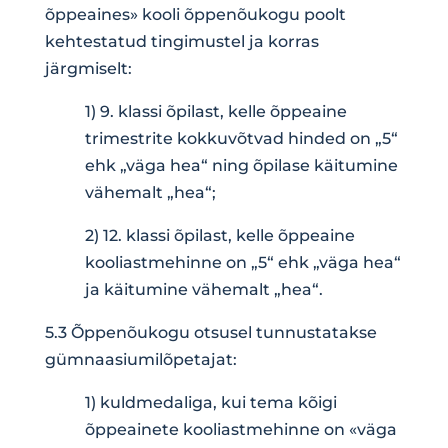
õppeaines» kooli õppenõukogu poolt
kehtestatud tingimustel ja korras
järgmiselt:
1) 9. klassi õpilast, kelle õppeaine
trimestrite kokkuvõtvad hinded on „5“
ehk „väga hea“ ning õpilase käitumine
vähemalt „hea“;
2) 12. klassi õpilast, kelle õppeaine
kooliastmehinne on „5“ ehk „väga hea“
ja käitumine vähemalt „hea“.
5.3 Õppenõukogu otsusel tunnustatakse
gümnaasiumilõpetajat:
1) kuldmedaliga, kui tema kõigi
õppeainete kooliastmehinne on «väga