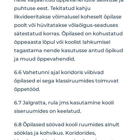
puhtuse eest. Tekitatud kahju
likvideeritakse võimalusel koheselt õpilase
poolt või hüvitatakse võlaõigus-seaduses
sätestatud korras. Õpilased on kohustatud
õppeaasta lõpul või koolist lahkumisel
tagastama nende kasutusse antud õpikud
ja muud õppevahendid.
6.6 Vahetunni ajal koridoris viibivad
õpilased ei sega klassiruumides toimuvat
õppetööd.
6.7 Jalgratta, rula jms kasutamine kooli
siseruumides on keelatud.
6.8 Õpilased söövad kooli ruumides ainult
sööklas ja kohvikus. Koridorides,