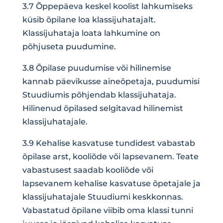
3.7 Õppepäeva keskel koolist lahkumiseks
küsib õpilane loa klassijuhatajalt.
Klassijuhataja loata lahkumine on
põhjuseta puudumine.
3.8 Õpilase puudumise või hilinemise
kannab päevikusse aineõpetaja, puudumisi
Stuudiumis põhjendab klassijuhataja.
Hilinenud õpilased selgitavad hilinemist
klassijuhatajale.
3.9 Kehalise kasvatuse tundidest vabastab
õpilase arst, kooliõde või lapsevanem. Teate
vabastusest saadab kooliõde või
lapsevanem kehalise kasvatuse õpetajale ja
klassijuhatajale Stuudiumi keskkonnas.
Vabastatud õpilane viibib oma klassi tunni