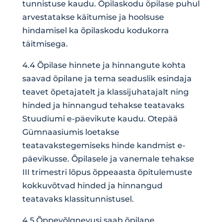
tunnistuse kaudu. Õpilaskodu õpilase puhul
arvestatakse käitumise ja hoolsuse
hindamisel ka õpilaskodu kodukorra
täitmisega.
4.4 Õpilase hinnete ja hinnangute kohta
saavad õpilane ja tema seaduslik esindaja
teavet õpetajatelt ja klassijuhatajalt ning
hinded ja hinnangud tehakse teatavaks
Stuudiumi e-päevikute kaudu. Otepää
Gümnaasiumis loetakse
teatavakstegemiseks hinde kandmist e-
päevikusse. Õpilasele ja vanemale tehakse
III trimestri lõpus õppeaasta õpitulemuste
kokkuvõtvad hinded ja hinnangud
teatavaks klassitunnistusel.
4.5 Õppevõlgnevusi saab õpilane