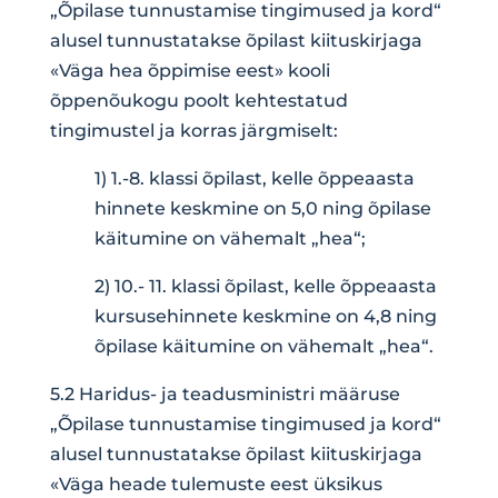
„Õpilase tunnustamise tingimused ja kord“
alusel tunnustatakse õpilast kiituskirjaga
«Väga hea õppimise eest» kooli
õppenõukogu poolt kehtestatud
tingimustel ja korras järgmiselt:
1) 1.-8. klassi õpilast, kelle õppeaasta
hinnete keskmine on 5,0 ning õpilase
käitumine on vähemalt „hea“;
2) 10.- 11. klassi õpilast, kelle õppeaasta
kursusehinnete keskmine on 4,8 ning
õpilase käitumine on vähemalt „hea“.
5.2 Haridus- ja teadusministri määruse
„Õpilase tunnustamise tingimused ja kord“
alusel tunnustatakse õpilast kiituskirjaga
«Väga heade tulemuste eest üksikus