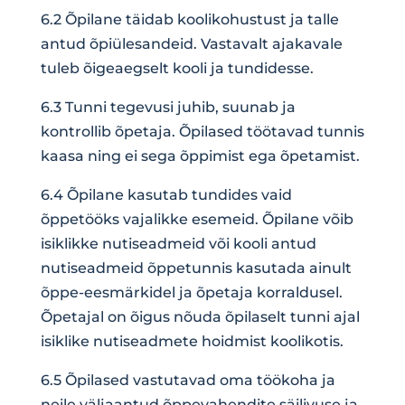
6.2 Õpilane täidab koolikohustust ja talle
antud õpiülesandeid. Vastavalt ajakavale
tuleb õigeaegselt kooli ja tundidesse.
6.3 Tunni tegevusi juhib, suunab ja
kontrollib õpetaja. Õpilased töötavad tunnis
kaasa ning ei sega õppimist ega õpetamist.
6.4 Õpilane kasutab tundides vaid
õppetööks vajalikke esemeid. Õpilane võib
isiklikke nutiseadmeid või kooli antud
nutiseadmeid õppetunnis kasutada ainult
õppe-eesmärkidel ja õpetaja korraldusel.
Õpetajal on õigus nõuda õpilaselt tunni ajal
isiklike nutiseadmete hoidmist koolikotis.
6.5 Õpilased vastutavad oma töökoha ja
neile väljaantud õppevahendite säilivuse ja