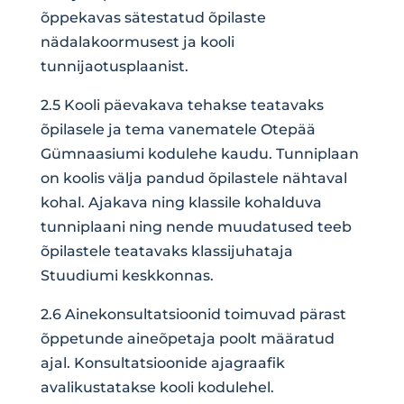
õppekavas sätestatud õpilaste
nädalakoormusest ja kooli
tunnijaotusplaanist.
2.5 Kooli päevakava tehakse teatavaks
õpilasele ja tema vanematele Otepää
Gümnaasiumi kodulehe kaudu. Tunniplaan
on koolis välja pandud õpilastele nähtaval
kohal. Ajakava ning klassile kohalduva
tunniplaani ning nende muudatused teeb
õpilastele teatavaks klassijuhataja
Stuudiumi keskkonnas.
2.6 Ainekonsultatsioonid toimuvad pärast
õppetunde aineõpetaja poolt määratud
ajal. Konsultatsioonide ajagraafik
avalikustatakse kooli kodulehel.