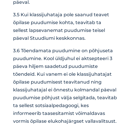
päeval.
3.5 Kui klassijuhataja pole saanud teavet
õpilase puudumise kohta, teavitab ta
sellest lapsevanemat puudumise teisel
päeval Stuudiumi keskkonnas.
3.6 Tõendamata puudumine on põhjuseta
puudumine. Kool üldjuhul ei aktsepteeri 3
päeva hiljem saadetud puudumiste
tõendeid. Kui vanem ei ole klassijuhatajat
õpilase puudumisest teavitanud ning
klassijuhatajal ei õnnestu kolmandal päeval
puudumise põhjust välja selgitada, teavitab
ta sellest sotsiaalpedagoogi, kes
informeerib taasesitamist võimaldavas
vormis õpilase elukohajärgset vallavalitsust.