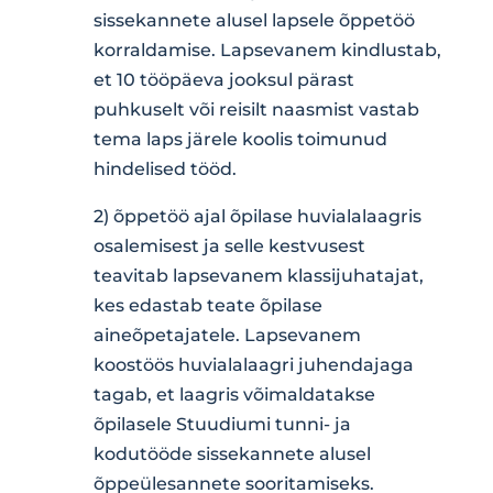
sissekannete alusel lapsele õppetöö
korraldamise. Lapsevanem kindlustab,
et 10 tööpäeva jooksul pärast
puhkuselt või reisilt naasmist vastab
tema laps järele koolis toimunud
hindelised tööd.
2) õppetöö ajal õpilase huvialalaagris
osalemisest ja selle kestvusest
teavitab lapsevanem klassijuhatajat,
kes edastab teate õpilase
aineõpetajatele. Lapsevanem
koostöös huvialalaagri juhendajaga
tagab, et laagris võimaldatakse
õpilasele Stuudiumi tunni- ja
kodutööde sissekannete alusel
õppeülesannete sooritamiseks.