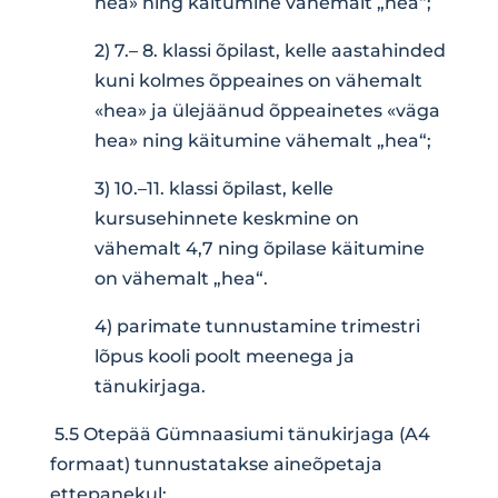
hea» ning käitumine vähemalt „hea“;
2) 7.– 8. klassi õpilast, kelle aastahinded
kuni kolmes õppeaines on vähemalt
«hea» ja ülejäänud õppeainetes «väga
hea» ning käitumine vähemalt „hea“;
3) 10.–11. klassi õpilast, kelle
kursusehinnete keskmine on
vähemalt 4,7 ning õpilase käitumine
on vähemalt „hea“.
4) parimate tunnustamine trimestri
lõpus kooli poolt meenega ja
tänukirjaga.
5.5 Otepää Gümnaasiumi tänukirjaga (A4
formaat) tunnustatakse aineõpetaja
ettepanekul: