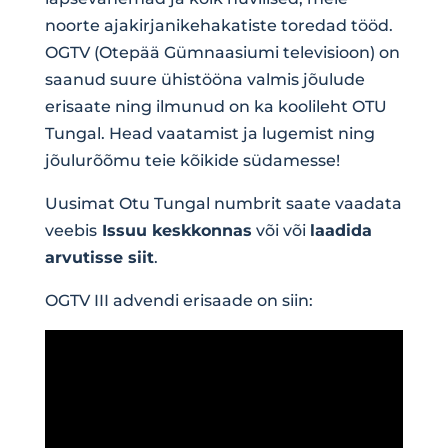
noorte ajakirjanikehakatiste toredad tööd.
OGTV (Otepää Gümnaasiumi televisioon) on
saanud suure ühistööna valmis jõulude
erisaate ning ilmunud on ka koolileht OTU
Tungal. Head vaatamist ja lugemist ning
jõulurõõmu teie kõikide südamesse!
Uusimat Otu Tungal numbrit saate vaadata
veebis
Issuu keskkonnas
või või
laadida
arvutisse siit
.
OGTV III advendi erisaade on siin: