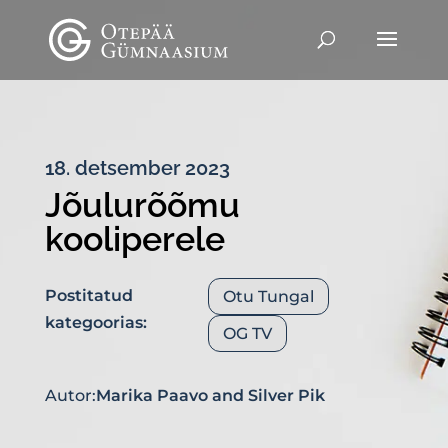
18. detsember 2023
Jõulurõõmu
kooliperele
Postitatud
Otu Tungal
kategoorias:
OG TV
Autor:
Marika Paavo
and
Silver Pik