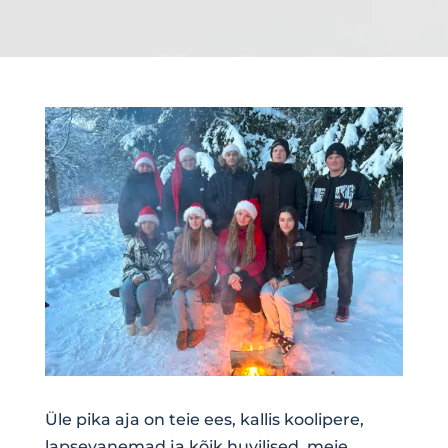
Üle pika aja on teie ees, kallis koolipere,
lapsevanemad ja kõik huvilised, meie