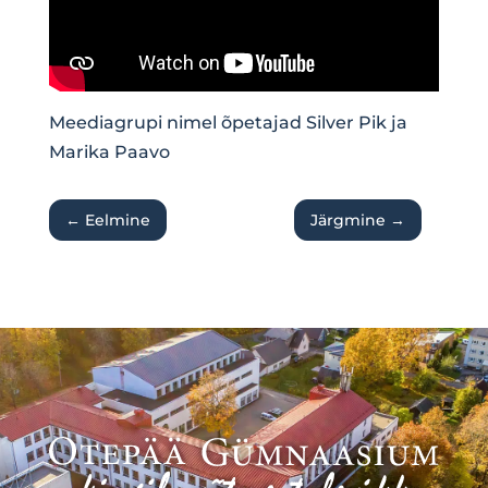
Meediagrupi nimel õpetajad Silver Pik ja
Marika Paavo
←
Eelmine
Järgmine
→