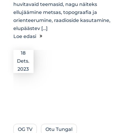
huvitavaid teemasid, nagu näiteks
ellujäämine metsas, topograafia ja
orienteerumine, raadioside kasutamine,
elupäästev […]
Loe edasi
18
Dets.
2023
OG TV
Otu Tungal