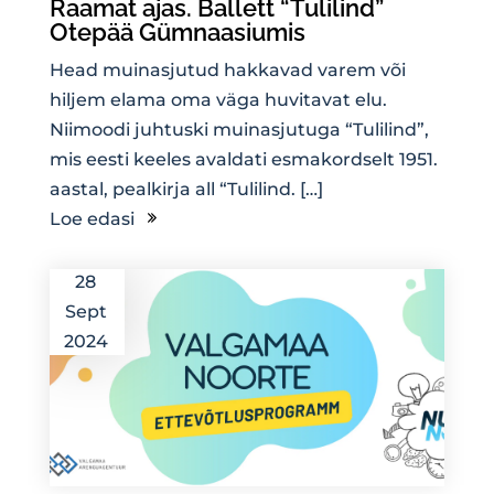
Raamat ajas. Ballett “Tulilind”
Otepää Gümnaasiumis
Head muinasjutud hakkavad varem või
hiljem elama oma väga huvitavat elu.
Niimoodi juhtuski muinasjutuga “Tulilind”,
mis eesti keeles avaldati esmakordselt 1951.
aastal, pealkirja all “Tulilind. […]
Loe edasi
28
Sept
2024