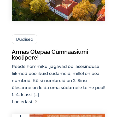
Uudised
Armas Otepää Gümnaasiumi
koolipere!
Reede hommikul jagavad õpilasesinduse
liikmed poolikuid südameid, millel on peal
numbrid. Kõiki numbreid on 2. Sinu
ülesanne on leida oma südamele teine pool!
1.-4. klassi […]
Loe edasi
1