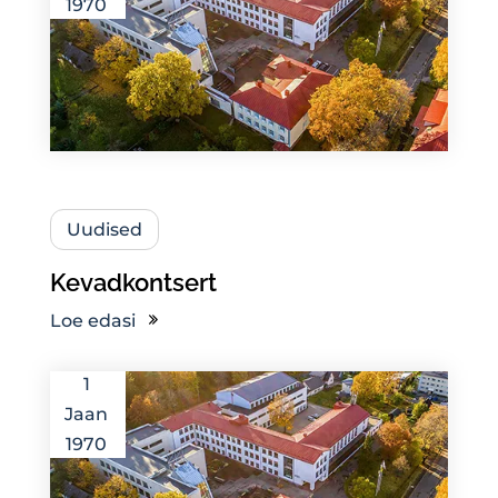
1970
Uudised
Kevadkontsert
Loe edasi
1
Jaan
1970