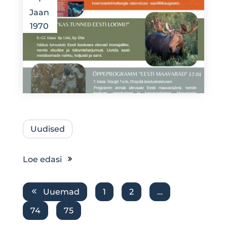
Jaan
1970
Uudised
Loe edasi
Uuemad
1
2
…
74
75