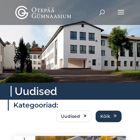
Uudised
Kategooriad:
Uudised
Kõik
1