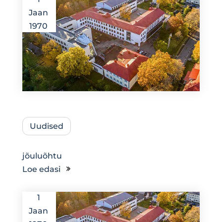
Jaan
1970
Uudised
jõuluõhtu
Loe edasi
1
Jaan