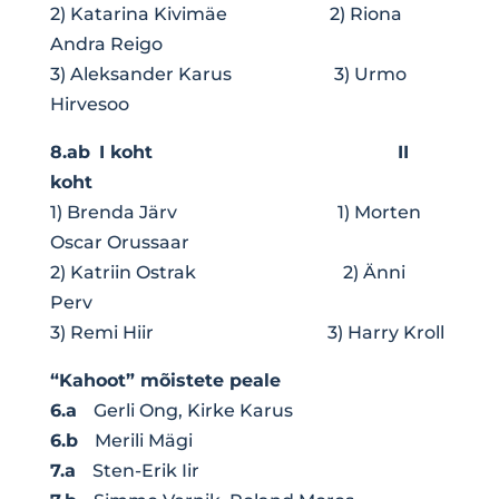
2) Katarina Kivimäe 2) Riona
Andra Reigo
3) Aleksander Karus 3) Urmo
Hirvesoo
8.ab
I koht
II
koht
1) Brenda Järv 1) Morten
Oscar Orussaar
2) Katriin Ostrak 2) Änni
Perv
3) Remi Hiir 3) Harry Kroll
“Kahoot” mõistete peale
6.a
Gerli Ong, Kirke Karus
6.b
Merili Mägi
7.a
Sten-Erik Iir