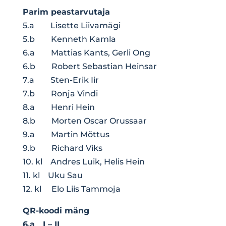
Parim peastarvutaja
5.a Lisette Liivamägi
5.b Kenneth Kamla
6.a Mattias Kants, Gerli Ong
6.b Robert Sebastian Heinsar
7.a Sten-Erik Iir
7.b Ronja Vindi
8.a Henri Hein
8.b Morten Oscar Orussaar
9.a Martin Mõttus
9.b Richard Viks
10. kl Andres Luik, Helis Hein
11. kl Uku Sau
12. kl Elo Liis Tammoja
QR-koodi mäng
6.a
I – II