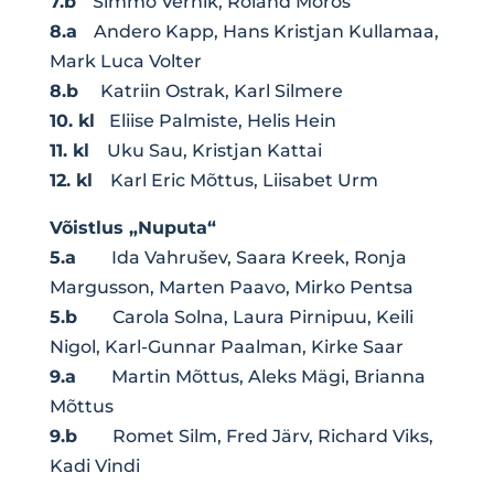
7.b
Simmo Vernik, Roland Moros
8.a
Andero Kapp, Hans Kristjan Kullamaa,
Mark Luca Volter
8.b
Katriin Ostrak, Karl Silmere
10. kl
Eliise Palmiste, Helis Hein
11. kl
Uku Sau, Kristjan Kattai
12. kl
Karl Eric Mõttus, Liisabet Urm
Võistlus „Nuputa“
5.a
Ida Vahrušev, Saara Kreek, Ronja
Margusson, Marten Paavo, Mirko Pentsa
5.b
Carola Solna, Laura Pirnipuu, Keili
Nigol, Karl-Gunnar Paalman, Kirke Saar
9.a
Martin Mõttus, Aleks Mägi, Brianna
Mõttus
9.b
Romet Silm, Fred Järv, Richard Viks,
Kadi Vindi