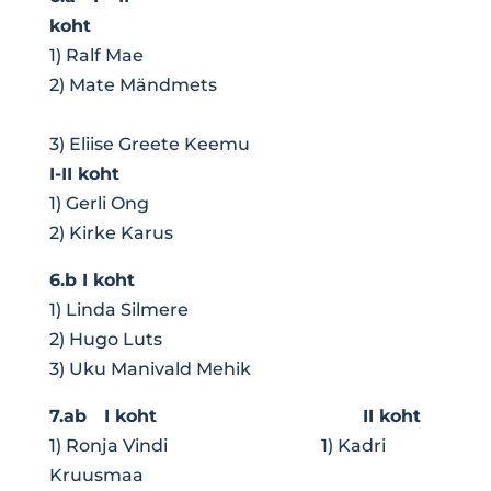
koht
1) Ralf Mae
2) Mate Mändmets
3) Eliise Greete Keemu
I-II koht
1) Gerli Ong
2) Kirke Karus
6.b I koht
1) Linda Silmere
2) Hugo Luts
3) Uku Manivald Mehik
7.ab
I koht
II koht
1) Ronja Vindi 1) Kadri
Kruusmaa