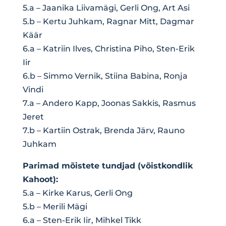
5.a – Jaanika Liivamägi, Gerli Ong, Art Asi
5.b – Kertu Juhkam, Ragnar Mitt, Dagmar
Käär
6.a – Katriin Ilves, Christina Piho, Sten-Erik
Iir
6.b – Simmo Vernik, Stiina Babina, Ronja
Vindi
7.a – Andero Kapp, Joonas Sakkis, Rasmus
Jeret
7.b – Kartiin Ostrak, Brenda Järv, Rauno
Juhkam
Parimad mõistete tundjad (võistkondlik
Kahoot):
5.a – Kirke Karus, Gerli Ong
5.b – Merili Mägi
6.a – Sten-Erik Iir, Mihkel Tikk