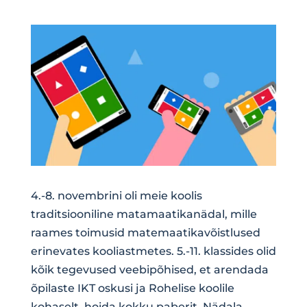
4.-8. novembrini oli meie koolis
traditsiooniline matamaatikanädal, mille
raames toimusid matemaatikavõistlused
erinevates kooliastmetes. 5.-11. klassides olid
kõik tegevused veebipõhised, et arendada
õpilaste IKT oskusi ja Rohelise koolile
kohaselt, hoida kokku paberit. Nädala