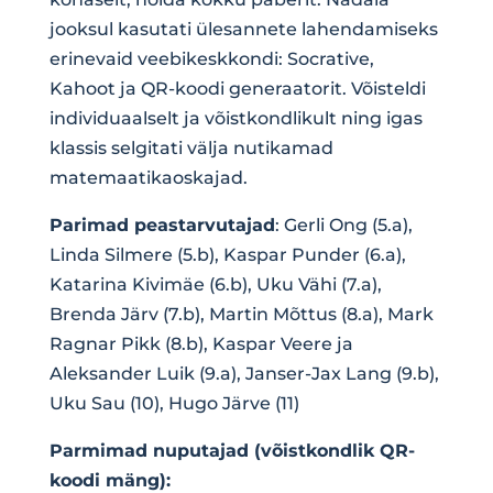
jooksul kasutati ülesannete lahendamiseks
erinevaid veebikeskkondi: Socrative,
Kahoot ja QR-koodi generaatorit. Võisteldi
individuaalselt ja võistkondlikult ning igas
klassis selgitati välja nutikamad
matemaatikaoskajad.
Parimad peastarvutajad
: Gerli Ong (5.a),
Linda Silmere (5.b), Kaspar Punder (6.a),
Katarina Kivimäe (6.b), Uku Vähi (7.a),
Brenda Järv (7.b), Martin Mõttus (8.a), Mark
Ragnar Pikk (8.b), Kaspar Veere ja
Aleksander Luik (9.a), Janser-Jax Lang (9.b),
Uku Sau (10), Hugo Järve (11)
Parmimad nuputajad (võistkondlik QR-
koodi mäng):