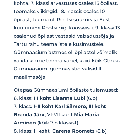
kohta. 7. klassi arvestuses osales 15 õpilast,
teemaks viikingid. 8. klassis osales 10
õpilast, teema oli Rootsi suurriik ja Eesti
kuulumine Rootsi riigi koosseisu. 9. klassi 13
osalenud õpilast vastasid Vabadussõja ja
Tartu rahu teemalistele küsimustele.
Gümnaasiumiastmes oli õpilastel võimalik
valida kolme teema vahel, kuid kõik Otepää
Gümnaasiumi gümnasistid valisid II
maailmasõja.
Otepää Gümnaasiumi õpilaste tulemused:
6. klass:
III koht
Lisanna Lubi
(6.b)
7. klass:
I–II koht
Karl Silmere
;
III koht
Brenda Järv
; VI-VII koht
Mia Maria
Arminen
(kõik 7.b klassist)
8. klass:
II koht
Carena Roomets
(8.b)