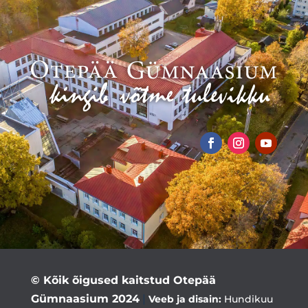
© Kõik õigused kaitstud Otepää
Gümnaasium 2024
|
Veeb ja disain:
Hundikuu