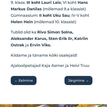
9. klass:
III koht
Lauri Leis
; VI koht
Hans
Markus Danilas
(mõlemad 9.a klassist)
Gümnaasium:
II koht
Uku Sau
; IV-V koht
Helen Hein
(mõlemad 10. klassist)
Tublid olid ka
Rivo Simon Solna,
Aleksander Karus, Sten-Erik Iir, Katriin
Ostrak
ja
Ervin Viks.
Kiidame ja täname kõiki osalejaid!
Ajalooõpetajad Kaja Asmer ja Heivi Truu
←
Eelmine
Järgmine
→