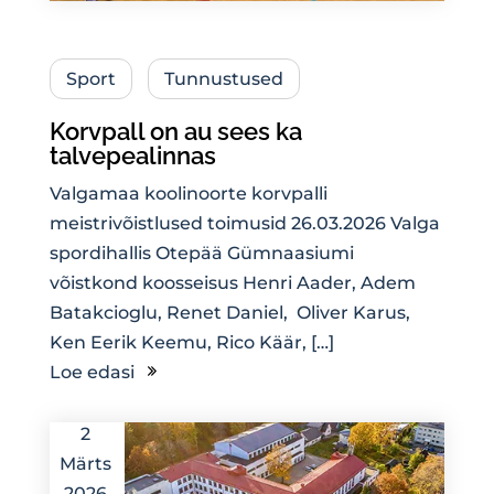
Sport
Tunnustused
Korvpall on au sees ka
talvepealinnas
Valgamaa koolinoorte korvpalli
meistrivõistlused toimusid 26.03.2026 Valga
spordihallis Otepää Gümnaasiumi
võistkond koosseisus Henri Aader, Adem
Batakcioglu, Renet Daniel, Oliver Karus,
Ken Eerik Keemu, Rico Käär, […]
Loe edasi
2
Märts
2026