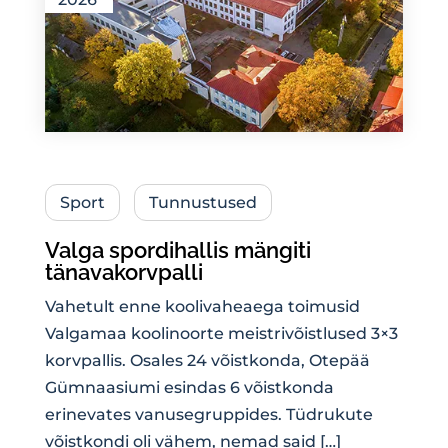
Sport
Tunnustused
Valga spordihallis mängiti
tänavakorvpalli
Vahetult enne koolivaheaega toimusid
Valgamaa koolinoorte meistrivõistlused 3×3
korvpallis. Osales 24 võistkonda, Otepää
Gümnaasiumi esindas 6 võistkonda
erinevates vanusegruppides. Tüdrukute
võistkondi oli vähem, nemad said […]