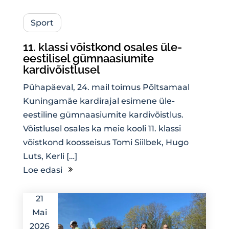
Sport
11. klassi võistkond osales üle-
eestilisel gümnaasiumite
kardivõistlusel
Pühapäeval, 24. mail toimus Põltsamaal
Kuningamäe kardirajal esimene üle-
eestiline gümnaasiumite kardivõistlus.
Võistlusel osales ka meie kooli 11. klassi
võistkond koosseisus Tomi Siilbek, Hugo
Luts, Kerli […]
Loe edasi
21
Mai
2026