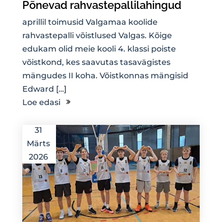
Põnevad rahvastepallilahingud
aprillil toimusid Valgamaa koolide
rahvastepalli võistlused Valgas. Kõige
edukam olid meie kooli 4. klassi poiste
võistkond, kes saavutas tasavägistes
mängudes II koha. Võistkonnas mängisid
Edward […]
Loe edasi
31
Märts
2026