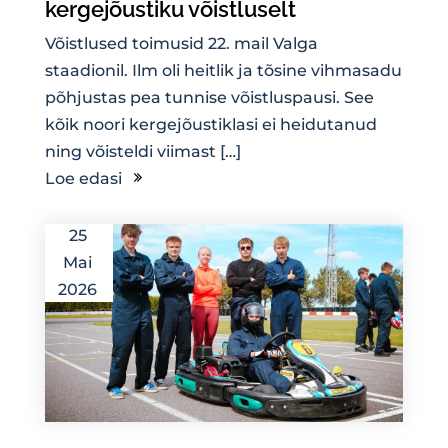
kergejõustiku võistluselt
Võistlused toimusid 22. mail Valga
staadionil. Ilm oli heitlik ja tõsine vihmasadu
põhjustas pea tunnise võistluspausi. See
kõik noori kergejõustiklasi ei heidutanud
ning võisteldi viimast […]
Loe edasi
25
Mai
2026