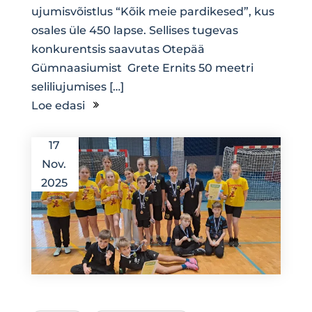
ujumisvõistlus “Kõik meie pardikesed”, kus
osales üle 450 lapse. Sellises tugevas
konkurentsis saavutas Otepää
Gümnaasiumist Grete Ernits 50 meetri
seliliujumises […]
Loe edasi
17
Nov.
2025