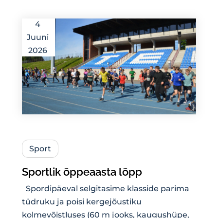
4
Juuni
2026
Sport
Sportlik õppeaasta lõpp
Spordipäeval selgitasime klasside parima
tüdruku ja poisi kergejõustiku
kolmevõistluses (60 m jooks, kaugushüpe,