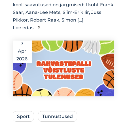
kooli saavutused on järgmised: I koht Frank
Saar, Aana-Lee Mets, Siim-Erik Iir, Juss
Pikkor, Robert Raak, Simon […]
Loe edasi
7
Apr
2026
Sport
Tunnustused