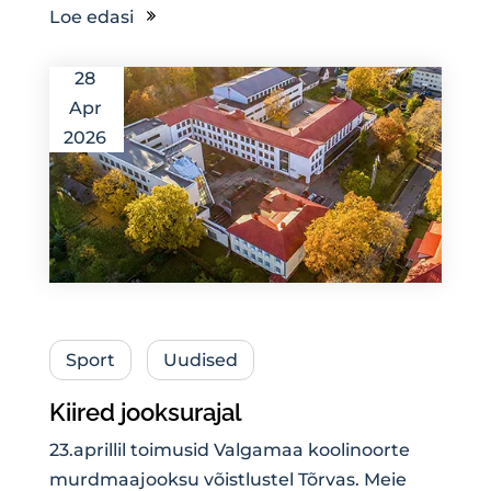
Loe edasi
28
Apr
2026
Sport
Uudised
Kiired jooksurajal
23.aprillil toimusid Valgamaa koolinoorte
murdmaajooksu võistlustel Tõrvas. Meie