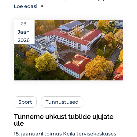
Loe edasi
29
Jaan
2026
Sport
Tunnustused
Tunneme uhkust tublide ujujate
üle
18. jaanuaril toimus Keila tervisekeskuses