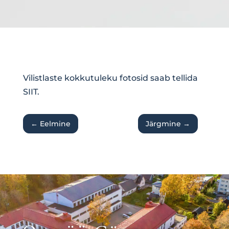
Vilistlaste kokkutuleku fotosid saab tellida
SIIT
.
←
Eelmine
Järgmine
→