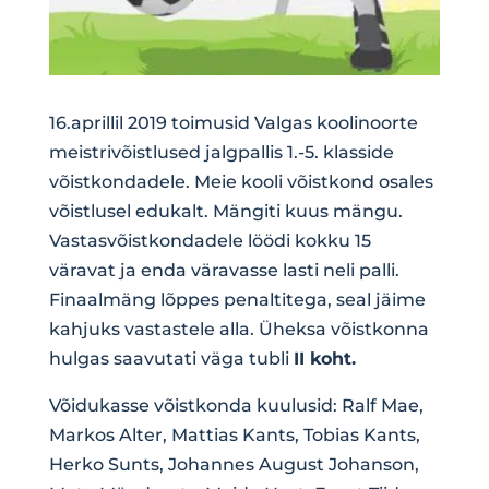
16.aprillil 2019 toimusid Valgas koolinoorte
meistrivõistlused jalgpallis 1.-5. klasside
võistkondadele. Meie kooli võistkond osales
võistlusel edukalt. Mängiti kuus mängu.
Vastasvõistkondadele löödi kokku 15
väravat ja enda väravasse lasti neli palli.
Finaalmäng lõppes penaltitega, seal jäime
kahjuks vastastele alla. Üheksa võistkonna
hulgas saavutati väga tubli
II koht.
Võidukasse võistkonda kuulusid: Ralf Mae,
Markos Alter, Mattias Kants, Tobias Kants,
Herko Sunts, Johannes August Johanson,