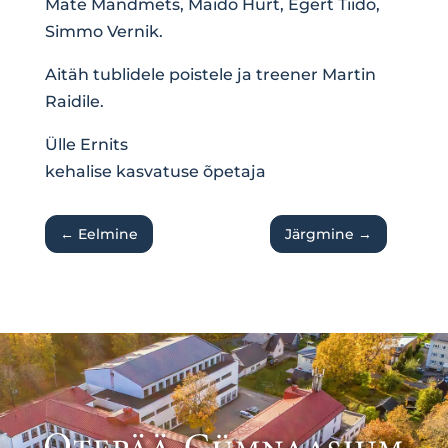
Mate Mändmets, Maido Hurt, Egert Tiido,
Simmo Vernik.
Aitäh tublidele poistele ja treener Martin
Raidile.
Ülle Ernits
kehalise kasvatuse õpetaja
←
Eelmine
Järgmine
→