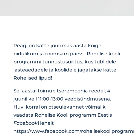
Peagi on kätte jõudmas aasta kõige
pidulikum ja rõõmsam päev – Rohelise kooli
programmi tunnustusüritus, kus tublidele
lasteaedadele ja koolidele jagatakse kätte
Rohelised lipud!
Sel aastal toimub tseremoonia reedel, 4.
juunil kell 11:00-13:00 veebisündmusena.
Huvi korral on otseülekannet võimalik
vaadata Rohelise Kooli programm Eestis
Facebook
i lehelt
https://www.facebook.com/rohelisekooliprogra