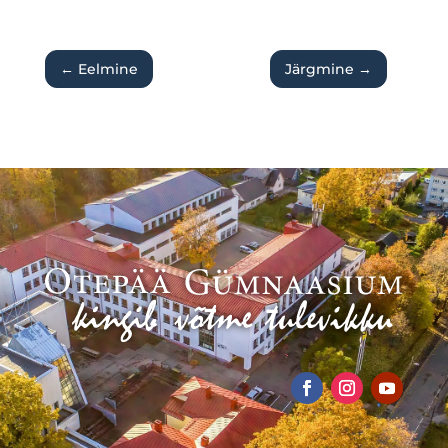
←
Eelmine
Järgmine
→