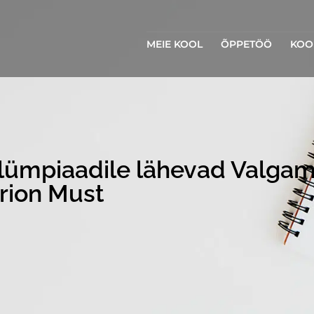
MEIE KOOL
ÕPPETÖÖ
KOO
olümpiaadile lähevad Valg
rion Must