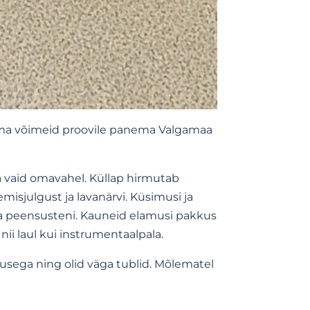
oma võimeid proovile panema Valgamaa
a vaid omavahel. Küllap hirmutab
misjulgust ja lavanärvi. Küsimusi ja
a peensusteni.
Kauneid elamusi pakkus
nii laul kui instrumentaalpala.
idusega ning olid väga tublid. Mõlematel