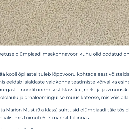
õpetuse olümpiaadi maakonnavoor, kuhu olid oodatud 
 kooli õpilastel tuleb lõppvooru kohtade eest võisteld
mis eeldab laialdaste valdkonna teadmiste kõrval ka esine
urgast – nooditundmisest klassika-, rock- ja jazzmuusik
oololaulu ja omaloomingulise muusikateose, mis võis olla 
 ja Marion Must (9.a klass) suhtusid olümpiaadi täie tõs
alis, mis toimub 6.-7. märtsil Tallinnas.