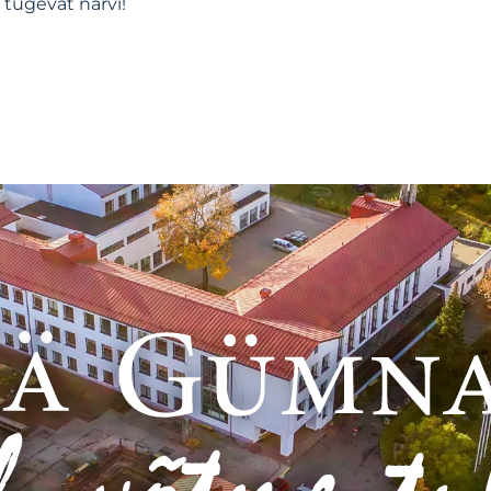
 tugevat närvi!