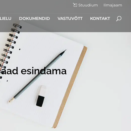
Stuudium
Ilmajaam
LIELU
DOKUMENDID
VASTUVÕTT
KONTAKT
amaad esindama