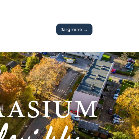
Järgmine
→