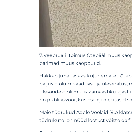
7. veebruaril toimus Otepääl muusika
parimad muusikaõppurid.
Hakkab juba tavaks kujunema, et Otepää
paljusid olümpiaadi sisu ja ülesehitus, 
ülesandeid oli muusikamaastiku igast n
nn publikuvoor, kus osalejad esitasid s
Meie tüdrukud Adele Voolaid (9.b klass)
tüdrukutel on nüüd lootust võistelda fina