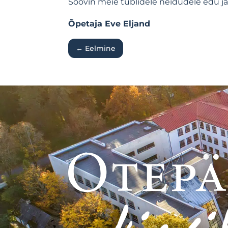
Soovin meie tublidele neidudele edu ja
Õpetaja Eve Eljand
←
Eelmine