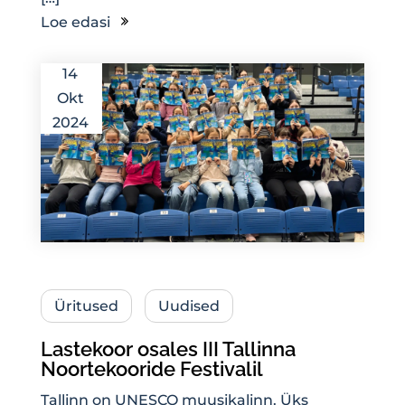
Loe edasi
14
Okt
2024
Üritused
Uudised
Lastekoor osales III Tallinna
Noortekooride Festivalil
Tallinn on UNESCO muusikalinn. Üks