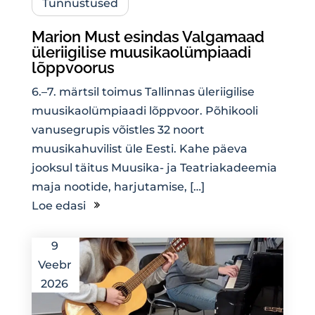
Tunnustused
Marion Must esindas Valgamaad
üleriigilise muusikaolümpiaadi
lõppvoorus
6.–7. märtsil toimus Tallinnas üleriigilise
muusikaolümpiaadi lõppvoor. Põhikooli
vanusegrupis võistles 32 noort
muusikahuvilist üle Eesti. Kahe päeva
jooksul täitus Muusika- ja Teatriakadeemia
maja nootide, harjutamise, […]
Loe edasi
9
Veebr
2026