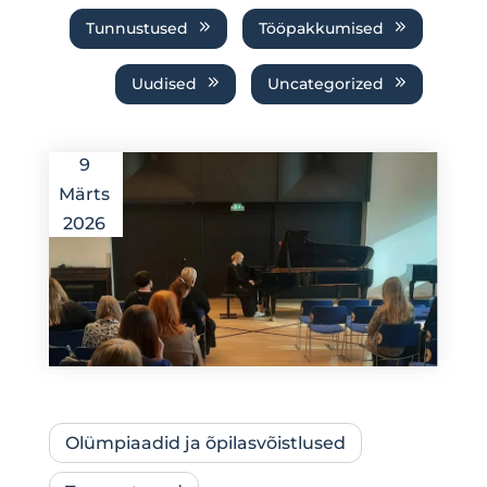
Tunnustused
Tööpakkumised
Uudised
Uncategorized
9
Märts
2026
Olümpiaadid ja õpilasvõistlused