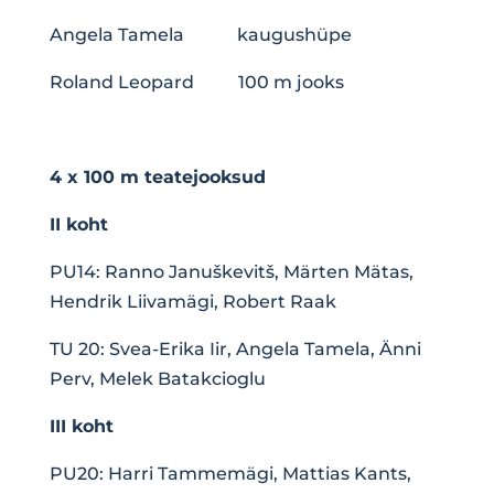
Angela Tamela kaugushüpe
Roland Leopard 100 m jooks
4 x 100 m teatejooksud
II koht
PU14: Ranno Januškevitš, Märten Mätas,
Hendrik Liivamägi, Robert Raak
TU 20: Svea-Erika Iir, Angela Tamela, Änni
Perv, Melek Batakcioglu
III koht
PU20: Harri Tammemägi, Mattias Kants,