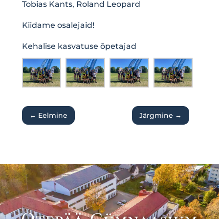
Tobias Kants, Roland Leopard
Kiidame osalejaid!
Kehalise kasvatuse õpetajad
←
Eelmine
Järgmine
→