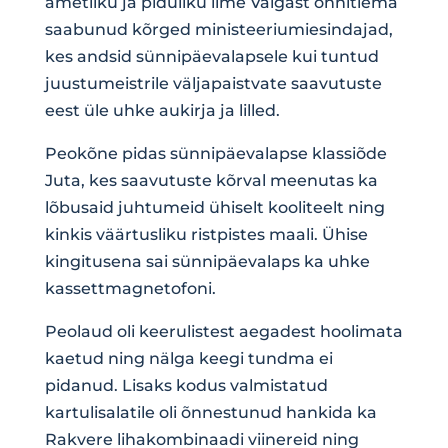
ametliku ja piduliku ilme Valgast õnnitlema
saabunud kõrged ministeeriumiesindajad,
kes andsid sünnipäevalapsele kui tuntud
juustumeistrile väljapaistvate saavutuste
eest üle uhke aukirja ja lilled.
Peokõne pidas sünnipäevalapse klassiõde
Juta, kes saavutuste kõrval meenutas ka
lõbusaid juhtumeid ühiselt kooliteelt ning
kinkis väärtusliku ristpistes maali. Ühise
kingitusena sai sünnipäevalaps ka uhke
kassettmagnetofoni.
Peolaud oli keerulistest aegadest hoolimata
kaetud ning nälga keegi tundma ei
pidanud. Lisaks kodus valmistatud
kartulisalatile oli õnnestunud hankida ka
Rakvere lihakombinaadi viinereid ning