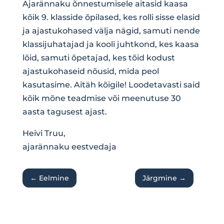
Ajarännaku õnnestumisele aitasid kaasa
kõik 9. klasside õpilased, kes rolli sisse elasid
ja ajastukohased välja nägid, samuti nende
klassijuhatajad ja kooli juhtkond, kes kaasa
lõid, samuti õpetajad, kes tõid kodust
ajastukohaseid nõusid, mida peol
kasutasime. Aitäh kõigile! Loodetavasti said
kõik mõne teadmise või meenutuse 30
aasta tagusest ajast.
Heivi Truu,
ajarännaku eestvedaja
←
Eelmine
Järgmine
→