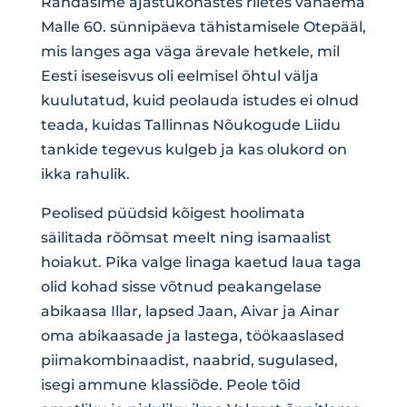
Rändasime ajastukohastes riietes vanaema
Malle 60. sünnipäeva tähistamisele Otepääl,
mis langes aga väga ärevale hetkele, mil
Eesti iseseisvus oli eelmisel õhtul välja
kuulutatud, kuid peolauda istudes ei olnud
teada, kuidas Tallinnas Nõukogude Liidu
tankide tegevus kulgeb ja kas olukord on
ikka rahulik.
Peolised püüdsid kõigest hoolimata
säilitada rõõmsat meelt ning isamaalist
hoiakut. Pika valge linaga kaetud laua taga
olid kohad sisse võtnud peakangelase
abikaasa Illar, lapsed Jaan, Aivar ja Ainar
oma abikaasade ja lastega, töökaaslased
piimakombinaadist, naabrid, sugulased,
isegi ammune klassiõde. Peole tõid