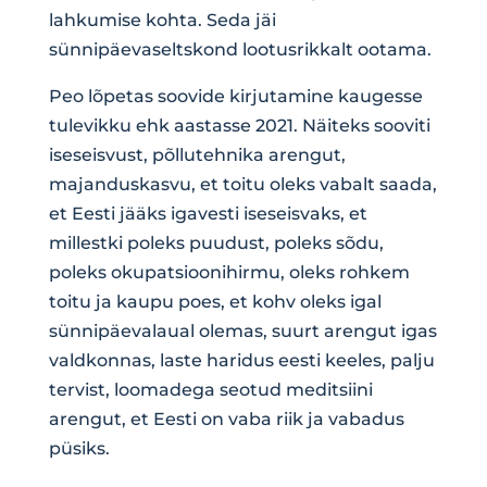
lahkumise kohta. Seda jäi
sünnipäevaseltskond lootusrikkalt ootama.
Peo lõpetas soovide kirjutamine kaugesse
tulevikku ehk aastasse 2021. Näiteks sooviti
iseseisvust, põllutehnika arengut,
majanduskasvu, et toitu oleks vabalt saada,
et Eesti jääks igavesti iseseisvaks, et
millestki poleks puudust, poleks sõdu,
poleks okupatsioonihirmu, oleks rohkem
toitu ja kaupu poes, et kohv oleks igal
sünnipäevalaual olemas, suurt arengut igas
valdkonnas, laste haridus eesti keeles, palju
tervist, loomadega seotud meditsiini
arengut, et Eesti on vaba riik ja vabadus
püsiks.