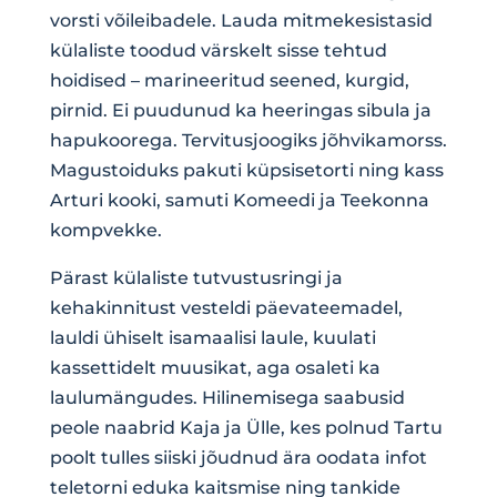
vorsti võileibadele. Lauda mitmekesistasid
külaliste toodud värskelt sisse tehtud
hoidised – marineeritud seened, kurgid,
pirnid. Ei puudunud ka heeringas sibula ja
hapukoorega. Tervitusjoogiks jõhvikamorss.
Magustoiduks pakuti küpsisetorti ning kass
Arturi kooki, samuti Komeedi ja Teekonna
kompvekke.
Pärast külaliste tutvustusringi ja
kehakinnitust vesteldi päevateemadel,
lauldi ühiselt isamaalisi laule, kuulati
kassettidelt muusikat, aga osaleti ka
laulumängudes. Hilinemisega saabusid
peole naabrid Kaja ja Ülle, kes polnud Tartu
poolt tulles siiski jõudnud ära oodata infot
teletorni eduka kaitsmise ning tankide