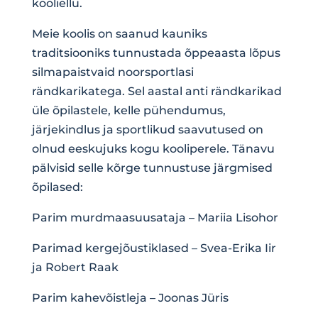
kooliellu.
Meie koolis on saanud kauniks
traditsiooniks tunnustada õppeaasta lõpus
silmapaistvaid noorsportlasi
rändkarikatega. Sel aastal anti rändkarikad
üle õpilastele, kelle pühendumus,
järjekindlus ja sportlikud saavutused on
olnud eeskujuks kogu kooliperele. Tänavu
pälvisid selle kõrge tunnustuse järgmised
õpilased:
Parim murdmaasuusataja – Mariia Lisohor
Parimad kergejõustiklased – Svea-Erika Iir
ja Robert Raak
Parim kahevõistleja – Joonas Jüris