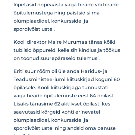
lõpetasid õppeaasta väga heade või heade
õpitulemustega ning paistsid silma
olümpiaadidel, konkurssidel ja
spordivõistlustel.
Kooli direktor Maire Murumaa tänas kõiki
tublisid õppureid, kelle sihikindlus ja töökus
on toonud suurepäraseid tulemusi.
Eriti suur rõõm oli üle anda Haridus- ja
Teadusministeeriumi kiituskirjad koguni 60
õpilasele. Kooli kiituskirjaga tunnustati
väga heade õpitulemuste eest 64 õpilast.
Lisaks tänasime 62 aktiivset õpilast, kes
saavutasid kõrgeid kohti erinevatel
olümpiaadidel, konkurssidel ja
spordivõistlustel ning andsid oma panuse