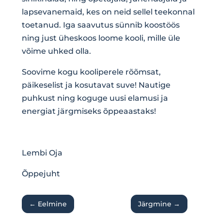
lapsevanemaid, kes on neid sellel teekonnal
toetanud. Iga saavutus sünnib koostöös
ning just üheskoos loome kooli, mille üle
võime uhked olla.
Soovime kogu kooliperele rõõmsat,
päikeselist ja kosutavat suve! Nautige
puhkust ning koguge uusi elamusi ja
energiat järgmiseks õppeaastaks!
Lembi Oja
Õppejuht
←
Eelmine
Järgmine
→