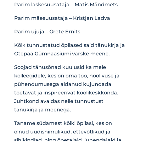
Parim laskesuusataja – Matis Mändmets
Parim mäesuusataja – Kristjan Ladva
Parim ujuja – Grete Ernits
Kõik tunnustatud õpilased said tänukirja ja
Otepää Gümnaasiumi värske meene.
Soojad tänusõnad kuulusid ka meie
kolleegidele, kes on oma töö, hoolivuse ja
pühendumusega aidanud kujundada
toetavat ja inspireerivat koolikeskkonda.
Juhtkond avaldas neile tunnustust
tänukirja ja meenega.
Täname südamest kõiki õpilasi, kes on
olnud uudishimulikud, ettevõtlikud ja
sihikindlad, ning õpetajaid, juhendajaid ja