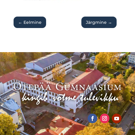
←
Eelmine
Järgmine
→