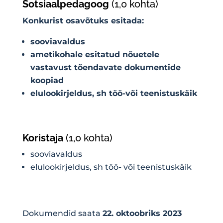
Sotsiaalpedagoog
(1,0 kohta)
Konkurist osavõtuks esitada:
sooviavaldus
ametikohale esitatud nõuetele
vastavust tõendavate dokumentide
koopiad
elulookirjeldus, sh töö-või teenistuskäik
Koristaja
(1,0 kohta)
sooviavaldus
elulookirjeldus, sh töö- või teenistuskäik
Dokumendid saata
22. oktoobriks 2023