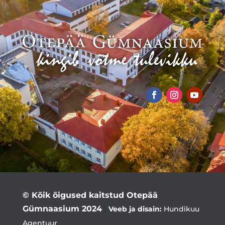
© Kõik õigused kaitstud Otepää
Gümnaasium 2024
|
Veeb ja disain:
Hundikuu
Agentuur