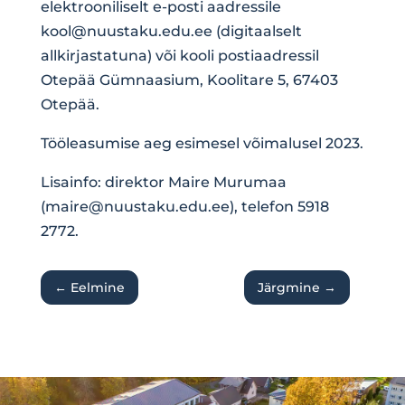
elektrooniliselt e-posti aadressile
kool@nuustaku.edu.ee
(digitaalselt
allkirjastatuna) või kooli postiaadressil
Otepää Gümnaasium, Koolitare 5, 67403
Otepää.
Tööleasumise aeg esimesel võimalusel 2023.
Lisainfo: direktor Maire Murumaa
(
maire@nuustaku.edu.ee
), telefon 5918
2772.
←
Eelmine
Järgmine
→