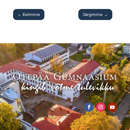
←
Eelmine
Järgmine
→