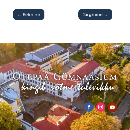
←
Eelmine
Järgmine
→