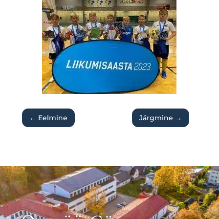
←
Eelmine
Järgmine
→