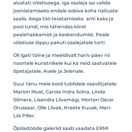
alustati võistlusega. Iga osaleja sai valida
joonistamiseks endale sobiva koha näituste
saalis. Aega töö teostamiseks anti kaks ja
pool tundi, mis tähendas kiiret
pealehakkamist ja keskendumist. Peale
võistluse lõppu pakuti osalejatele torti.
Oli igati töine ja meeldivalt hariv päev nii
noortele kunstnikele kui ka neid saatvatele
õpetajatele, Avele ja Jelenale.
Suur tänu meie kooli tublidele osavõtjatele:
Marion Must, Carola Indra Solna, Linda
Silmere, Lisandra Liivamägi, Morten Oscar
Orussaar, Olle Liivak, Kreete Kuusk, Mari-
Liis Piller.
Õpilastööde galeriid saab vaadata
ERMi