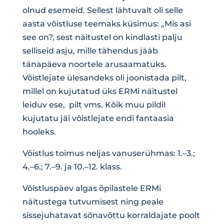
olnud esemeid. Sellest lähtuvalt oli selle
aasta võistluse teemaks küsimus: „Mis asi
see on?, sest näitustel on kindlasti palju
selliseid asju, mille tähendus jääb
tänapäeva noortele arusaamatuks.
Võistlejate ülesandeks oli joonistada pilt,
millel on kujutatud üks ERMi näitustel
leiduv ese, pilt vms. Kõik muu pildil
kujutatu jäi võistlejate endi fantaasia
hooleks.
Võistlus toimus neljas vanuserühmas: 1.–3.;
4.–6.; 7.–9. ja 10.–12. klass.
Võistluspäev algas õpilastele ERMi
näitustega tutvumisest ning peale
sissejuhatavat sõnavõttu korraldajate poolt