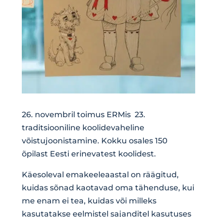
26. novembril toimus ERMis 23.
traditsiooniline koolidevaheline
võistujoonistamine. Kokku osales 150
õpilast Eesti erinevatest koolidest.
Käesoleval emakeeleaastal on räägitud,
kuidas sõnad kaotavad oma tähenduse, kui
me enam ei tea, kuidas või milleks
kasutatakse eelmistel sajanditel kasutuses