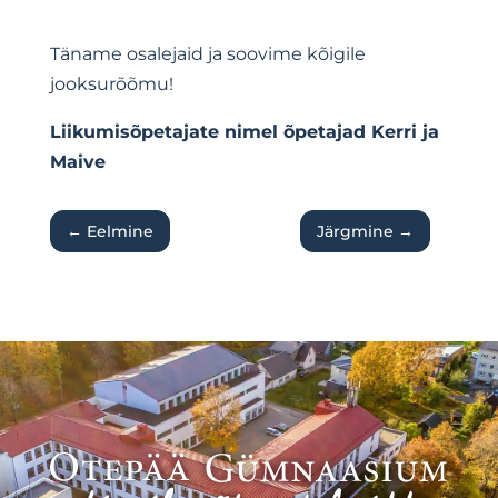
Täname osalejaid ja soovime kõigile
jooksurõõmu!
Liikumisõpetajate nimel õpetajad Kerri ja
Maive
←
Eelmine
Järgmine
→