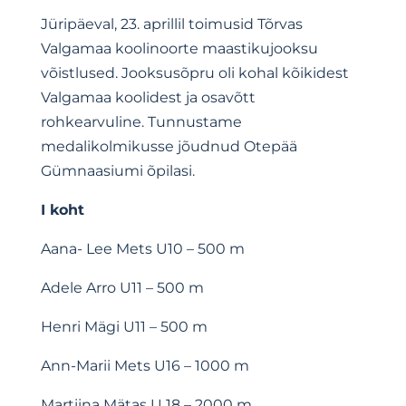
Jüripäeval, 23. aprillil toimusid Tõrvas
Valgamaa koolinoorte maastikujooksu
võistlused. Jooksusõpru oli kohal kõikidest
Valgamaa koolidest ja osavõtt
rohkearvuline. Tunnustame
medalikolmikusse jõudnud Otepää
Gümnaasiumi õpilasi.
I koht
Aana- Lee Mets
U10 – 500 m
Adele Arro
U11 – 500 m
Henri Mägi
U11 – 500 m
Ann-Marii Mets
U16 – 1000 m
Martiina Mätas
U 18 – 2000 m