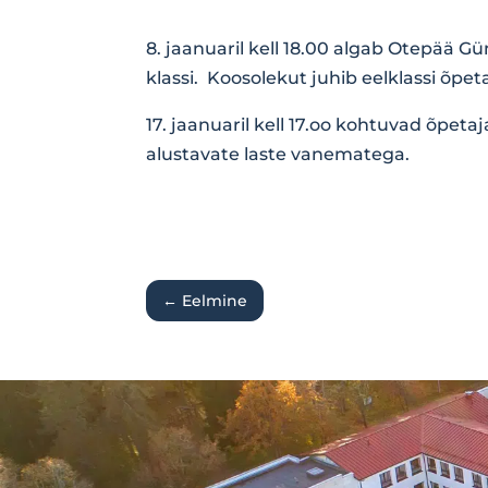
8. jaanuaril kell 18.00 algab Otepää 
klassi. Koosolekut juhib eelklassi õpeta
17. jaanuaril kell 17.oo kohtuvad õpeta
alustavate laste vanematega.
←
Eelmine