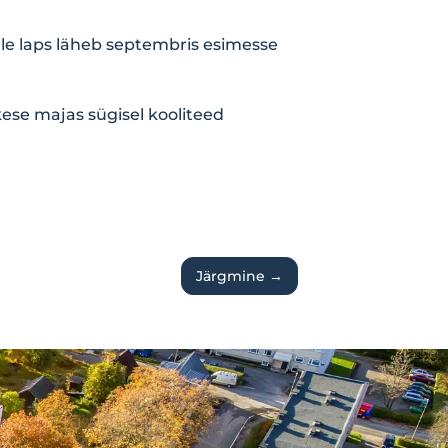
lle laps läheb septembris esimesse
ikese majas sügisel kooliteed
Järgmine
→