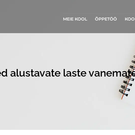
MEIE KOOL
ÕPPETÖÖ
KOO
eed alustavate laste vanemat