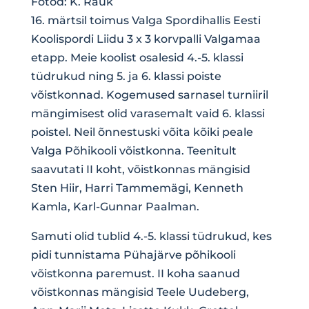
Fotod: K. Rauk
16. märtsil toimus Valga Spordihallis Eesti
Koolispordi Liidu 3 x 3 korvpalli Valgamaa
etapp. Meie koolist osalesid 4.-5. klassi
tüdrukud ning 5. ja 6. klassi poiste
võistkonnad. Kogemused sarnasel turniiril
mängimisest olid varasemalt vaid 6. klassi
poistel. Neil õnnestuski võita kõiki peale
Valga Põhikooli võistkonna. Teenitult
saavutati II koht, võistkonnas mängisid
Sten Hiir, Harri Tammemägi, Kenneth
Kamla, Karl-Gunnar Paalman.
Samuti olid tublid 4.-5. klassi tüdrukud, kes
pidi tunnistama Pühajärve põhikooli
võistkonna paremust. II koha saanud
võistkonnas mängisid Teele Uudeberg,