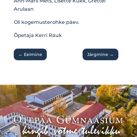
Ann-Marii Mets, Lisette Kukk, Grettel
Arulaan
Oli kogemusterohke päev.
Õpetaja Kerri Rauk
←
Eelmine
Järgmine
→