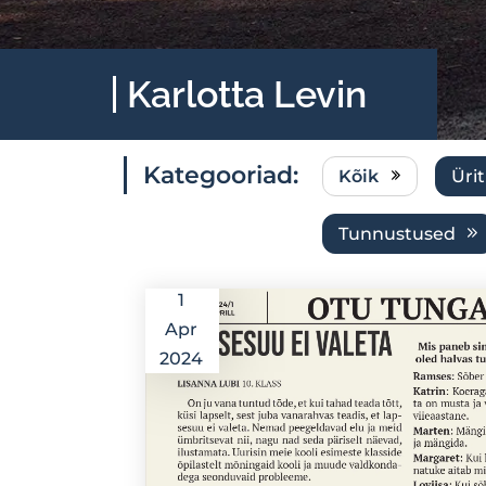
Karlotta Levin
Kategooriad:
Kõik
Üri
Tunnustused
1
Apr
2024