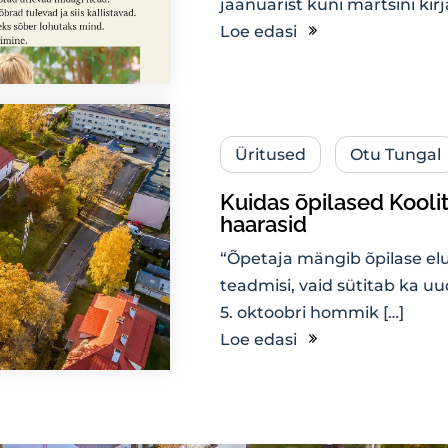
jaanuarist kuni märtsini kir
Loe edasi
Üritused
Otu Tungal
Kuidas õpilased Kooli
haarasid
“Õpetaja mängib õpilase elus 
teadmisi, vaid sütitab ka uu
5. oktoobri hommik […]
Loe edasi