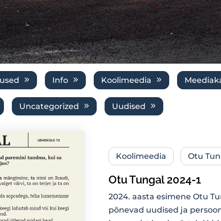
tused
Info
Koolimeedia
Meediak
Uncategorized
Uudised
Koolimeedia
Otu Tun
Otu Tungal 2024-1
2024. aasta esimene Otu Tu
põnevad uudised ja persoon