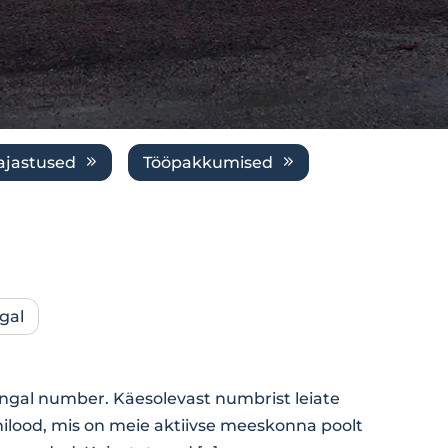
ajastused
Tööpakkumised
gal
ngal number. Käesolevast numbrist leiate
ilood, mis on meie aktiivse meeskonna poolt