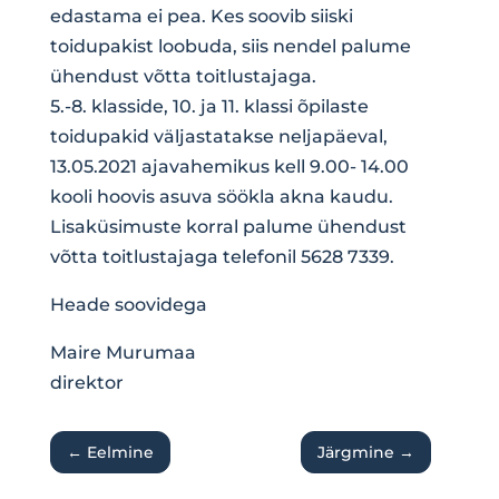
edastama ei pea. Kes soovib siiski
toidupakist loobuda, siis nendel palume
ühendust võtta toitlustajaga.
5.-8. klasside, 10. ja 11. klassi õpilaste
toidupakid väljastatakse neljapäeval,
13.05.2021 ajavahemikus kell 9.00- 14.00
kooli hoovis asuva söökla akna kaudu.
Lisaküsimuste korral palume ühendust
võtta toitlustajaga telefonil 5628 7339.
Heade soovidega
Maire Murumaa
direktor
←
Eelmine
Järgmine
→