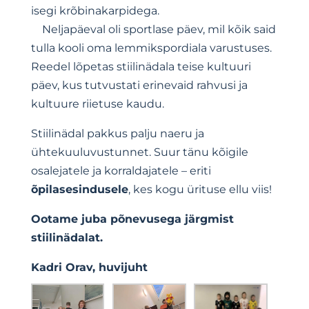
isegi krõbinakarpidega.
Neljapäeval oli sportlase päev, mil kõik said
tulla kooli oma lemmikspordiala varustuses.
Reedel lõpetas stiilinädala teise kultuuri
päev, kus tutvustati erinevaid rahvusi ja
kultuure riietuse kaudu.
Stiilinädal pakkus palju naeru ja
ühtekuuluvustunnet. Suur tänu kõigile
osalejatele ja korraldajatele – eriti
õpilasesindusele
, kes kogu ürituse ellu viis!
Ootame juba põnevusega järgmist
stiilinädalat.
Kadri Orav, huvijuht