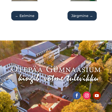
←
Eelmine
Järgmine
→