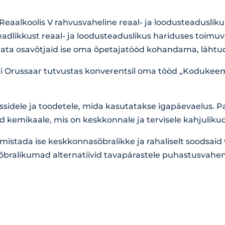
a Reaalkoolis V rahvusvaheline reaal- ja loodusteadusli
eadlikkust reaal- ja loodusteaduslikus hariduses toimuv
ata osavõtjaid ise oma õpetajatööd kohandama, läht
Marii Orussaar tutvustas konverentsil oma tööd „Koduk
sidele ja toodetele, mida kasutatakse igapäevaelus. Pal
kemikaale, mis on keskkonnale ja tervisele kahjulikud
lmistada ise keskkonnasõbralikke ja rahaliselt soodsai
ralikumad alternatiivid tavapärastele puhastusvahen