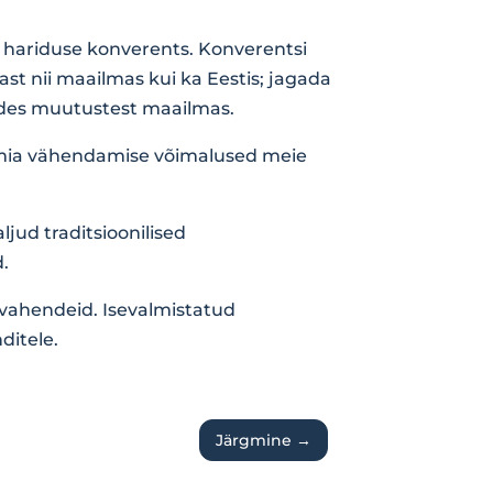
ku hariduse konverents. Konverentsi
ast nii maailmas kui ka Eestis; jagada
udes muutustest maailmas.
eemia vähendamise võimalused meie
jud traditsioonilised
.
d vahendeid. Isevalmistatud
ditele.
Järgmine
→