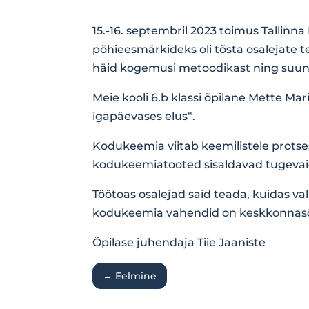
15.-16. septembril 2023 toimus Tallinn
põhieesmärkideks oli tõsta osalejate t
häid kogemusi metoodikast ning suun
Meie kooli 6.b klassi õpilane Mette 
igapäevases elus“.
Kodukeemia viitab keemilistele protses
kodukeemiatooted sisaldavad tugevaid 
Töötoas osalejad said teada, kuidas va
kodukeemia vahendid on keskkonnasõb
Õpilase juhendaja Tiie Jaaniste
←
Eelmine