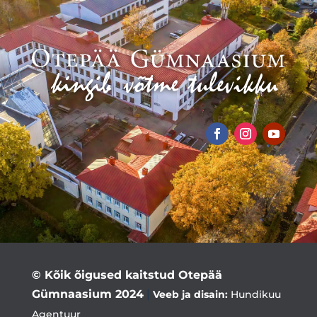
© Kõik õigused kaitstud Otepää
Gümnaasium 2024
|
Veeb ja disain:
Hundikuu
Agentuur