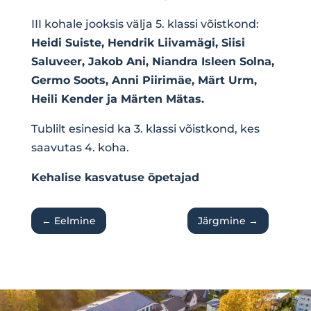
III kohale jooksis välja 5. klassi võistkond:
Heidi Suiste, Hendrik Liivamägi, Siisi
Saluveer, Jakob Ani, Niandra Isleen Solna,
Germo Soots, Anni Piirimäe, Märt Urm,
Heili Kender ja Märten Mätas.
Tublilt esinesid ka 3. klassi võistkond, kes
saavutas 4. koha.
Kehalise kasvatuse õpetajad
←
Eelmine
Järgmine
→