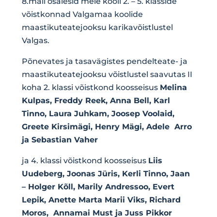
8.mail osalesid meie kooli 2. – 5. klasside
võistkonnad Valgamaa koolide
maastikuteatejooksu karikavõistlustel
Valgas.
Põnevates ja tasavägistes pendelteate- ja
maastikuteatejooksu võistlustel saavutas II
koha 2. klassi võistkond koosseisus
Melina
Kulpas, Freddy Reek, Anna Bell, Karl
Tinno, Laura Juhkam, Joosep Voolaid,
Greete Kirsimägi, Henry Mägi, Adele Arro
ja Sebastian Vaher
ja 4. klassi võistkond koosseisus
Liis
Uudeberg, Joonas Jüris, Kerli Tinno, Jaan
– Holger Kõll, Marily Andressoo, Evert
Lepik, Anette Marta Marii Viks, Richard
Moros, Annamai Must ja Juss Pikkor