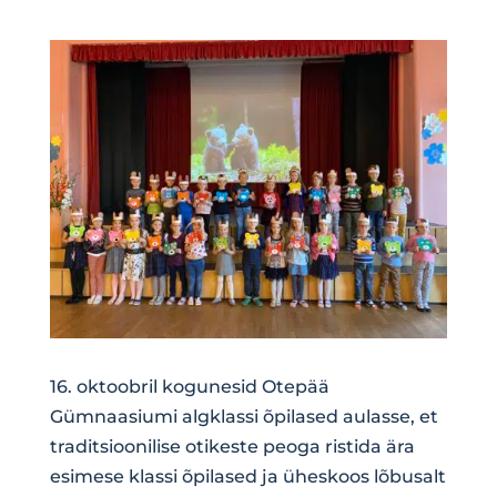
16. oktoobril kogunesid Otepää
Gümnaasiumi algklassi õpilased aulasse, et
traditsioonilise otikeste peoga ristida ära
esimese klassi õpilased ja üheskoos lõbusalt