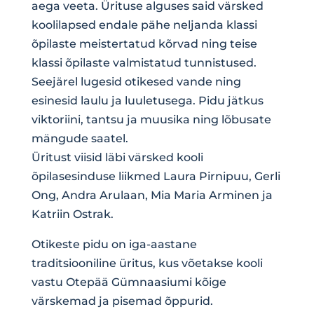
aega veeta. Ürituse alguses said värsked
koolilapsed endale pähe neljanda klassi
õpilaste meistertatud kõrvad ning teise
klassi õpilaste valmistatud tunnistused.
Seejärel lugesid otikesed vande ning
esinesid laulu ja luuletusega. Pidu jätkus
viktoriini, tantsu ja muusika ning lõbusate
mängude saatel.
Üritust viisid läbi värsked kooli
õpilasesinduse liikmed Laura Pirnipuu, Gerli
Ong, Andra Arulaan, Mia Maria Arminen ja
Katriin Ostrak.
Otikeste pidu on iga-aastane
traditsiooniline üritus, kus võetakse kooli
vastu Otepää Gümnaasiumi kõige
värskemad ja pisemad õppurid.