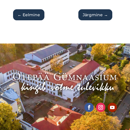
←
Eelmine
Järgmine
→