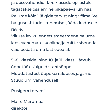
ja desovahendid. 1.-4. klasside õpilastele
tagatakse osalemine pikapäevarühmas.
Palume kõigil jälgida tervist ning võimalike
haigusnähtude ilmnemisel jääda kodusele
ravile.
Viiruse leviku ennetusmeetmena palume
lapsevanematel koolimajja mitte siseneda
vaid oodata oma last õuealal.
5.-8. klassidel ning 10. ja 11. klassil jätkub
õppetöö esialgu distantsõppel.
Muudatustest õppekorralduses jagame
Stuudiumi vahendusel!
Püsigem terved!
Maire Murumaa
direktor