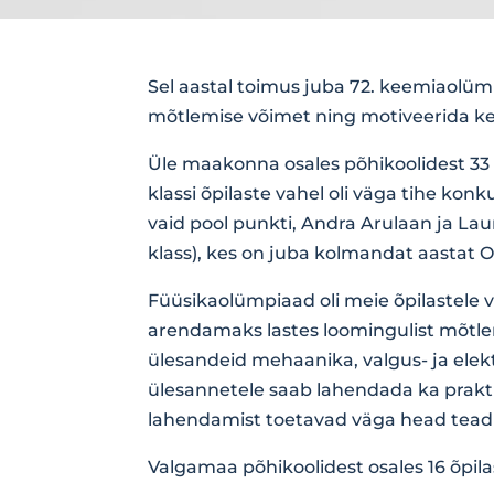
Sel aastal toimus juba 72. keemiaolümp
mõtlemise võimet ning motiveerida k
Üle maakonna osales põhikoolidest 33 õp
klassi õpilaste vahel oli väga tihe kon
vaid pool punkti, Andra Arulaan ja La
klass), kes on juba kolmandat aasta
Füüsikaolümpiaad oli meie õpilastele 
arendamaks lastes loomingulist mõtlemi
ülesandeid mehaanika, valgus- ja elektr
ülesannetele saab lahendada ka praktil
lahendamist toetavad väga head tea
Valgamaa põhikoolidest osales 16 õpila