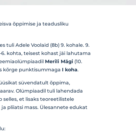
eisva õppimise ja teadusliku
 tuli Adele Voolaid (8b) 9. kohale. 9.
.-6. kohta, teisest kohast jäi lahutama
 keemiaolümpiaadil
Merili Mägi
(10.
utas kõrge punktisummaga
I koha
.
füüsikat süvendatult õppima,
haarav. Olümpiaadil tuli lahendada
lles, et lisaks teoreetilistele
 ja pliiatsi mass. Ülesannete edukat
du: