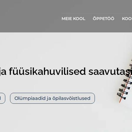
MEIE KOOL
ÕPPETÖÖ
KOO
ja füüsikahuvilised saavutas
d
Olümpiaadid ja õpilasvõistlused