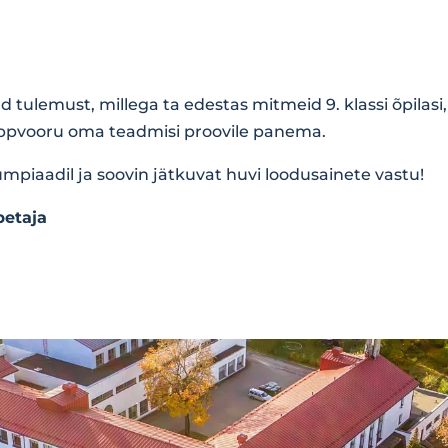
 tulemust, millega ta edestas mitmeid 9. klassi õpilasi, 
õppvooru oma teadmisi proovile panema.
ümpiaadil ja soovin jätkuvat huvi loodusainete vastu!
petaja