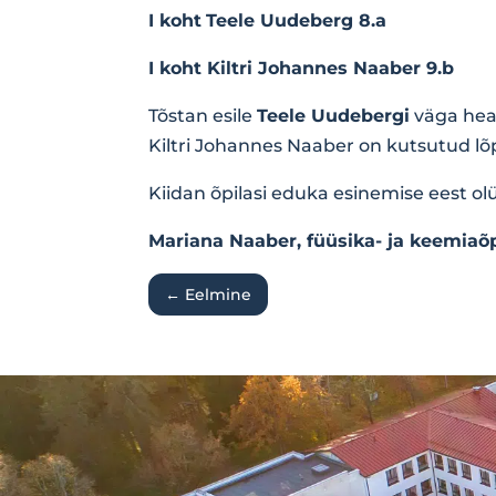
I koht
Teele Uudeberg 8.a
I koht Kiltri Johannes Naaber 9.b
Tõstan esile
Teele Uudebergi
väga head
Kiltri Johannes Naaber on kutsutud l
Kiidan õpilasi eduka esinemise eest ol
Mariana Naaber, füüsika- ja keemiaõ
←
Eelmine