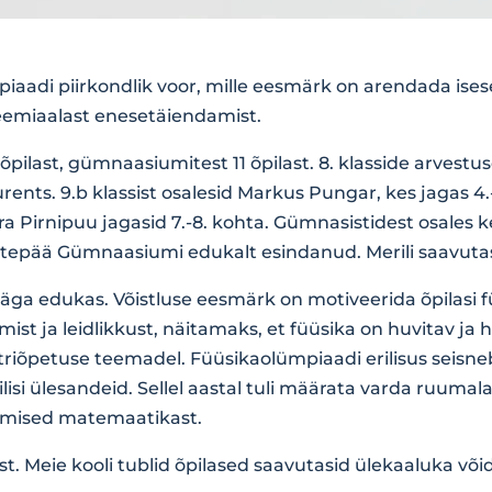
iaadi piirkondlik voor, mille eesmärk on arendada ises
eemiaalast enesetäiendamist.
ilast, gümnaasiumitest 11 õpilast. 8. klasside arvestuses
kurents. 9.b klassist osalesid Markus Pungar, kes jagas 4
ura Pirnipuu jagasid 7.-8. kohta. Gümnasistidest osales
t Otepää Gümnaasiumi edukalt esindanud. Merili saav
väga edukas. Võistluse eesmärk on motiveerida õpilasi 
st ja leidlikkust, näitamaks, et füüsika on huvitav ja 
iõpetuse teemadel. Füüsikaolümpiaadi erilisus seisneb se
isi ülesandeid. Sellel aastal tuli määrata varda ruumala
dmised matemaatikast.
st. Meie kooli tublid õpilased saavutasid ülekaaluka või