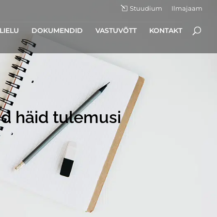
Stuudium
Ilmajaam
LIELU
DOKUMENDID
VASTUVÕTT
KONTAKT
id häid tulemusi