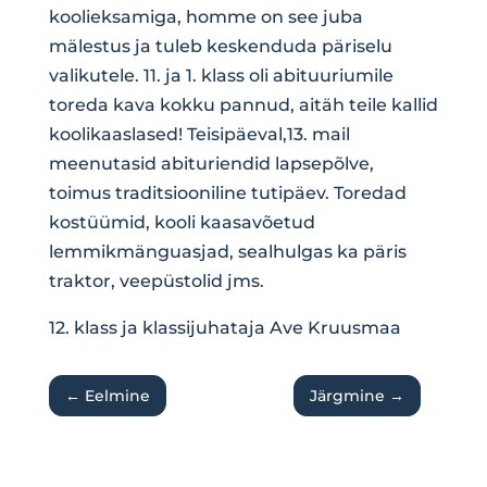
koolieksamiga, homme on see juba
mälestus ja tuleb keskenduda päriselu
valikutele. 11. ja 1. klass oli abituuriumile
toreda kava kokku pannud, aitäh teile kallid
koolikaaslased! Teisipäeval,13. mail
meenutasid abituriendid lapsepõlve,
toimus traditsiooniline tutipäev. Toredad
kostüümid, kooli kaasavõetud
lemmikmänguasjad, sealhulgas ka päris
traktor, veepüstolid jms.
12. klass ja klassijuhataja Ave Kruusmaa
←
Eelmine
Järgmine
→