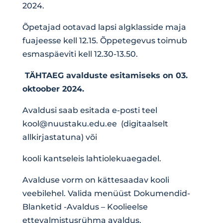
2024.
Õpetajad ootavad lapsi algklasside maja
fuajeesse kell 12.15. Õppetegevus toimub
esmaspäeviti kell 12.30-13.50.
TÄHTAEG avalduste esitamiseks on 03.
oktoober 2024.
Avaldusi saab esitada e-posti teel
kool@nuustaku.edu.ee
(digitaalselt
allkirjastatuna) või
kooli kantseleis lahtiolekuaegadel.
Avalduse vorm on kättesaadav kooli
veebilehel. Valida menüüst Dokumendid-
Blanketid -Avaldus – Koolieelse
ettevalmistusrühma avaldus.