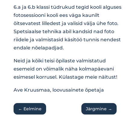
6.a ja 6.b klassi tüdrukud tegid kooli alguses
fotosessiooni kooli ees väga kaunilt
õitsevatest lilledest ja valisid välja ühe foto.
Spetsiaalse tehnika abil kandsid nad foto
riidele ja valmistasid käsitöö tunnis nendest
endale nõelapadjad.
Neid ja kõiki teisi õpilaste valmistatud
esemeid on võimalik näha kolmapäevani
esimesel korrusel. Külastage meie näitust!
Ave Kruusmaa, loovusainete õpetaja
←
Eelmine
Järgmine
→