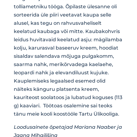
tolliametniku tööga. Õpilaste ülesanne oli
sorteerida üle piiri veetavat kaupa selle
alusel, kas tegu on rahvusvaheliselt
keelatud kaubaga või mitte.
Kaubakohvris
leidus huvitavaid keelatud asju: mägilamba
kolju, karurasval baseeruv kreem, hoodiat
sisaldav salendava mõjuga pulgakomm,
saarma nahk, merikõrvadega kaelaehe,
leopardi nahk ja elevandiluust kujuke.
Kauplemiseks legaalsed esemed olid
näiteks känguru platsenta kreem,
kauriteost soolatoos ja lubatud koguses (113
g) kaaviari. Töötoas osalemine sai teoks
tänu meie kooli koostööle Tartu Ülikooliga.
Loodusainete õpetajad Mariana Naaber ja
Jaana Mihailišina