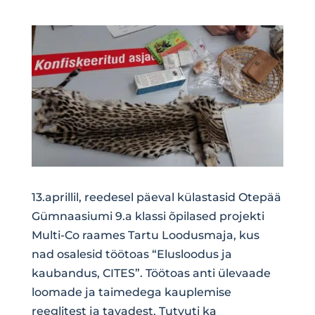
13.aprillil, reedesel päeval külastasid Otepää
Gümnaasiumi 9.a klassi õpilased projekti
Multi-Co raames Tartu Loodusmaja, kus
nad osalesid töötoas “Elusloodus ja
kaubandus, CITES”. Töötoas anti ülevaade
loomade ja taimedega kauplemise
reeglitest ja tavadest. Tutvuti ka