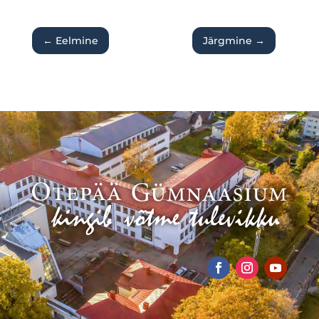
←
Eelmine
Järgmine
→