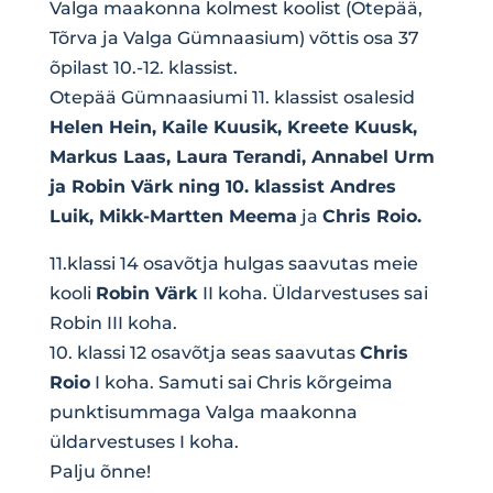
Valga maakonna kolmest koolist (Otepää,
Tõrva ja Valga Gümnaasium) võttis osa 37
õpilast 10.-12. klassist.
Otepää Gümnaasiumi 11. klassist osalesid
Helen Hein, Kaile Kuusik, Kreete Kuusk,
Markus Laas, Laura Terandi, Annabel Urm
ja Robin Värk ning 10. klassist Andres
Luik, Mikk-Martten Meema
ja
Chris Roio.
11.klassi 14 osavõtja hulgas saavutas meie
kooli
Robin Värk
II koha. Üldarvestuses sai
Robin III koha.
10. klassi 12 osavõtja seas saavutas
Chris
Roio
I koha. Samuti sai Chris kõrgeima
punktisummaga Valga maakonna
üldarvestuses I koha.
Palju õnne!