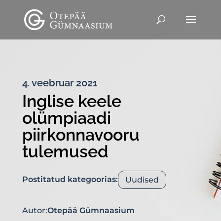
4. veebruar 2021
Inglise keele
olümpiaadi
piirkonnavooru
tulemused
Postitatud kategoorias:
Uudised
Autor:
Otepää Gümnaasium