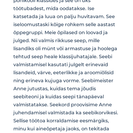
põhikooli klassides ja see on üks
töötubadest, mida oodatakse. Ise
katsetada ja luua on palju huvitavam. See
iseloomustaski kõige rohkem selle aastast
õppegruppi. Meie õpilased on loovad ja
julged. Nii valmis rikkuse seep, mille
lisandiks oli münt või armastuse ja hoolega
tehtud seep heale klassijuhatajale. Seebi
valmistamisel kasutati julgelt erinevaid
lisandeid, värve, eeterlikke ja aroomiõlisid
ning erineva kujuga vorme. Seebimeister
Anne jutustas, kuidas tema jõudis
seebiteoni ja kuidas seepi tänapäeval
valmistatakse. Seekord proovisime Anne
juhendamisel valmistada ka seebikorvikesi.
Sellise töötoa korraldamise eesmärgiks,
minu kui aineõpetaja jaoks, on tekitada