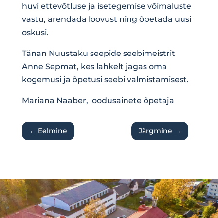
huvi ettevõtluse ja isetegemise võimaluste
vastu, arendada loovust ning õpetada uusi
oskusi.
Tänan Nuustaku seepide seebimeistrit
Anne Sepmat, kes lahkelt jagas oma
kogemusi ja õpetusi seebi valmistamisest.
Mariana Naaber, loodusainete õpetaja
←
Eelmine
Järgmine
→