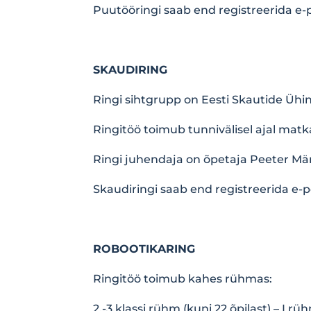
Puutööringi saab end registreerida e-p
SKAUDIRING
Ringi sihtgrupp on Eesti Skautide Ühin
Ringitöö toimub tunnivälisel ajal matk
Ringi juhendaja on õpetaja Peeter Mä
Skaudiringi saab end registreerida e-p
ROBOOTIKARING
Ringitöö toimub kahes rühmas:
2.-3.klassi rühm (kuni 22 õpilast) – I rü