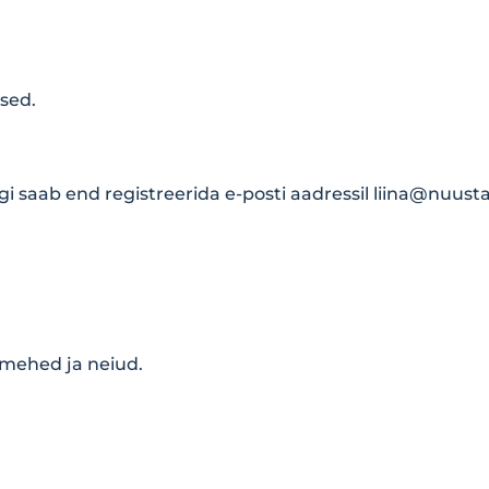
ased.
gi saab end registreerida e-posti aadressil
liina@nuust
emehed ja neiud.