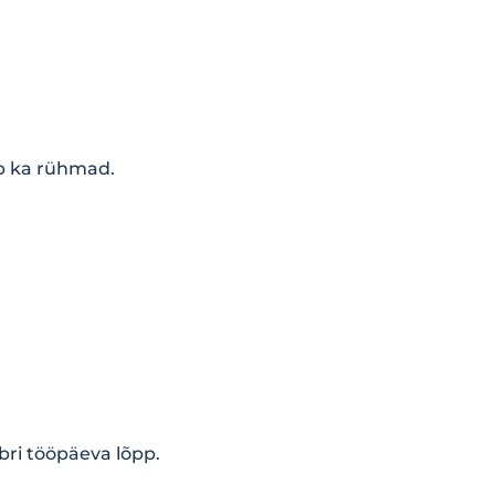
b ka rühmad.
bri tööpäeva lõpp.