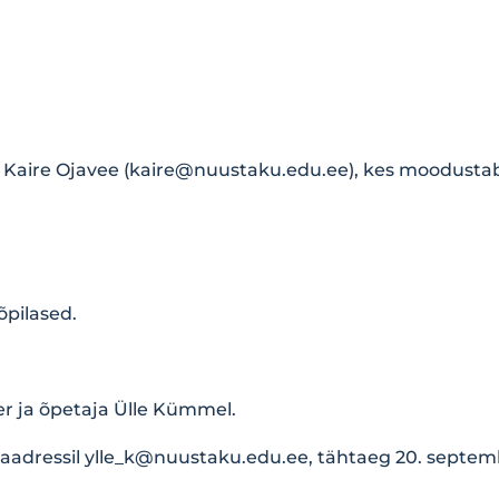
Kaire Ojavee (
kaire@nuustaku.edu.ee
), kes moodusta
õpilased.
r ja õpetaja Ülle Kümmel.
 aadressil
ylle_k@nuustaku.edu.ee
, tähtaeg 20. septem