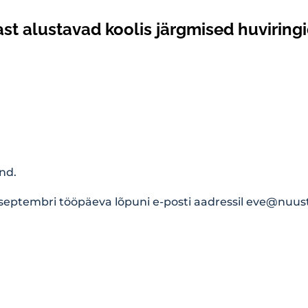
t alustavad koolis järgmised huviringi
nd.
 septembri tööpäeva lõpuni e-posti aadressil
eve@nuust