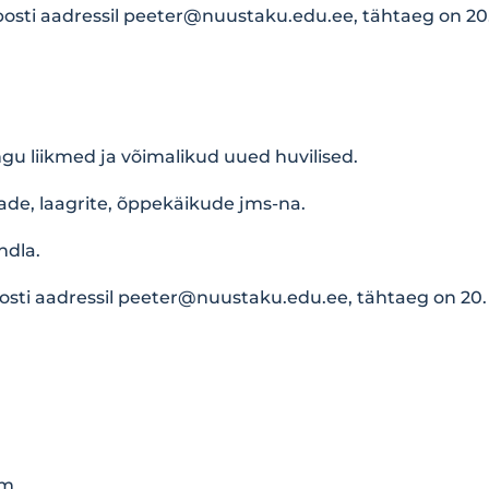
osti aadressil
peeter@nuustaku.edu.ee
, tähtaeg on 2
gu liikmed ja võimalikud uued huvilised.
ade, laagrite, õppekäikude jms-na.
ndla.
osti aadressil
peeter@nuustaku.edu.ee
, tähtaeg on 20
hm