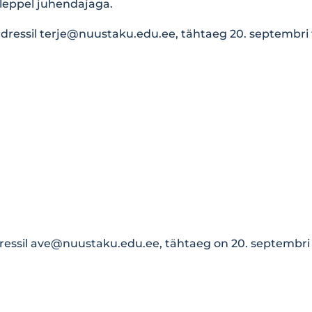
uleppel juhendajaga.
adressil
terje@nuustaku.edu.ee
, tähtaeg 20. septembri
ressil
ave@nuustaku.edu.ee
, tähtaeg on 20. septembri