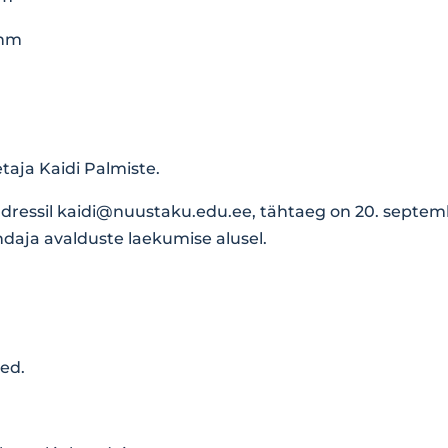
rühm
taja Kaidi Palmiste.
adressil
kaidi@nuustaku.edu.ee
, tähtaeg on 20. septe
aja avalduste laekumise alusel.
sed.