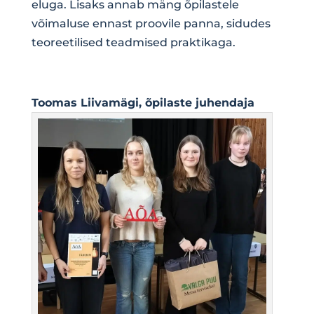
eluga. Lisaks annab mäng õpilastele
võimaluse ennast proovile panna, sidudes
teoreetilised teadmised praktikaga.
Toomas Liivamägi, õpilaste juhendaja