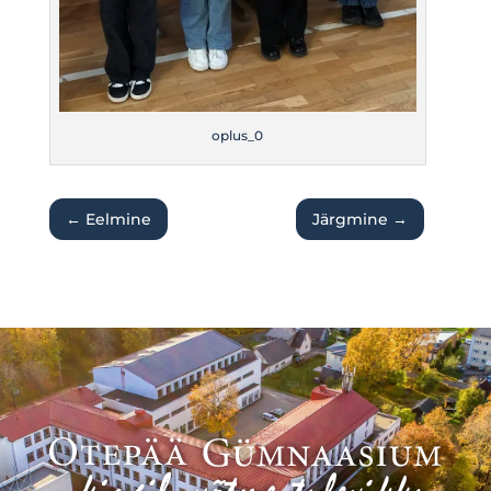
oplus_0
←
Eelmine
Järgmine
→