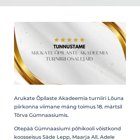
Arukate Õpilaste Akadeemia turniiri Lõuna
piirkonna viimane mäng toimus 18. märtsil
Tõrva Gümnaasiumis.
Otepää Gümnaasiumi põhikooli võistkond
koosseisus Säde Lepp, Maarja All, Adele