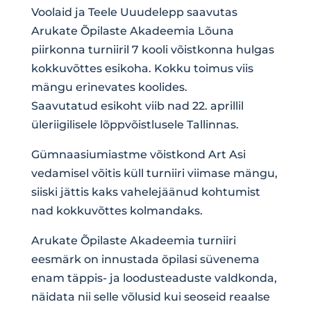
Voolaid ja Teele Uuudelepp saavutas
Arukate Õpilaste Akadeemia Lõuna
piirkonna turniiril 7 kooli võistkonna hulgas
kokkuvõttes esikoha. Kokku toimus viis
mängu erinevates koolides.
Saavutatud esikoht viib nad 22. aprillil
üleriigilisele lõppvõistlusele Tallinnas.
Gümnaasiumiastme võistkond Art Asi
vedamisel võitis küll turniiri viimase mängu,
siiski jättis kaks vahelejäänud kohtumist
nad kokkuvõttes kolmandaks.
Arukate Õpilaste Akadeemia turniiri
eesmärk on innustada õpilasi süvenema
enam täppis- ja loodusteaduste valdkonda,
näidata nii selle võlusid kui seoseid reaalse