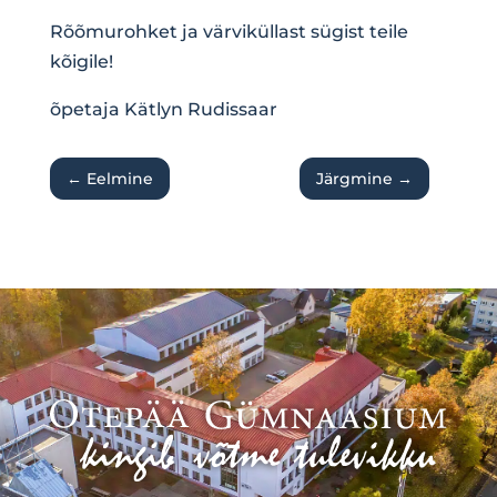
Rõõmurohket ja värviküllast sügist teile
kõigile!
õpetaja Kätlyn Rudissaar
←
Eelmine
Järgmine
→