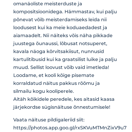
omanäoliste meisterduste ja
kompositsioonidega. Hämmastav, kui palju
põnevat võib meisterdamiseks leida nii
loodusest kui ka meie koduaedadest ja
aiamaadelt. Nii näiteks võis näha pikkade
juustega õunaussi, lõbusat notsuperet,
kavala näoga kõrvitsakiisut, nunnusid
kartulitibusid kui ka graatsilist luike ja palju
muud. Sellist loovust võib vaid imetleda!
Loodame, et kooli kõige pisemate
korraldatud näitus pakkus rõõmu ja
silmailu kogu kooliperele.
Aitäh kõikidele peredele, kes aitasid kaasa
järjekordse sügisnäituse õnnestumisele!
Vaata näituse pildigaleriid siit:
https://photos.app.goo.gl/rxSKVuMTMnZixV9u7