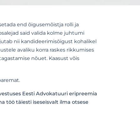
tada end õigusemõistja rolli ja
salejad said valida kolme juhtumi
õjutab nii kandideerimisõigust kohalikel
ustele avaliku korra raskes rikkumises
a tagastamise nõuet. Kaasust võis
 paremat.
rvestuses Eesti Advokatuuri eripreemia
töö täiesti iseseisvalt ilma otsese