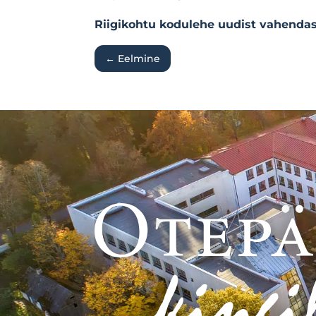
Riigikohtu ko
dulehe uudist vahendas
←
Eelmine