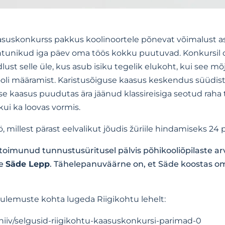
asuskonkurss
pakkus koolinoortele põnevat võimalust ase
htunikud iga päev oma töös kokku puutuvad. Konkursil o
lust selle üle, kus asub isiku tegelik elukoht, kui see m
kooli määramist. Karistusõiguse kaasus keskendus süüdist
guse kaasus puudutas ära jäänud klassireisiga seotud rah
kui ka loovas vormis.
ö, millest pärast eelvalikut jõudis žüriile hindamiseks 24
 toimunud tunnustusüritusel pälvis põhikooliõpilaste a
ne
Säde Lepp
. Tähelepanuväärne on, et Säde koostas oma 
tulemuste kohta lugeda Riigikohtu lehelt:
rhiiv/selgusid-riigikohtu-kaasuskonkursi-parimad-0