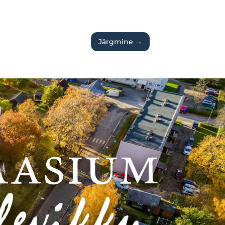
Järgmine
→