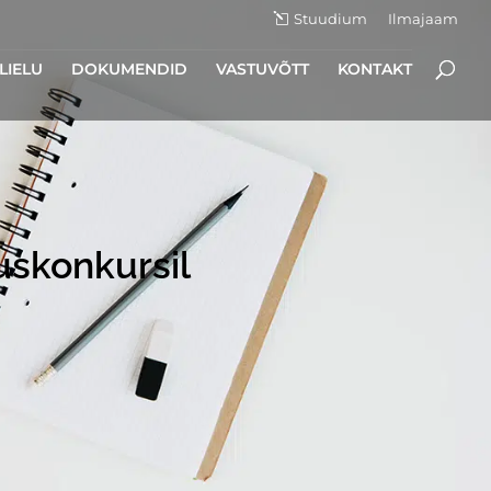
Stuudium
Ilmajaam
LIELU
DOKUMENDID
VASTUVÕTT
KONTAKT
uskonkursil