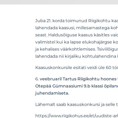
Juba 21. korda toimunud Riigikohtu
ka
lahendada kaasusi, millesarnastega ko
seast. Haldusõiguse kaasus käsitles vaid
valimistel kui ka lapse elukohajärgse 
ja kehalises väärkohtlemises. Tsiviilõi
lahendada nii kirjaliku kohtulahendina 
Kaasuskonkursile esitati veidi üle 60 tö
6.
veebruaril Tartus Riigikohtu hoones
Otepää Gümnaasiumi 9.b klassi õpila
juhendamiseta.
Lähemalt saab kaasuskonkursi ja selle 
https://www.riigikohus.ee/et/uudiste-a