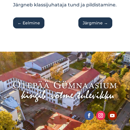
Järgneb klassijuhataja tund ja pildistamine.
←
Eelmine
Järgmine
→